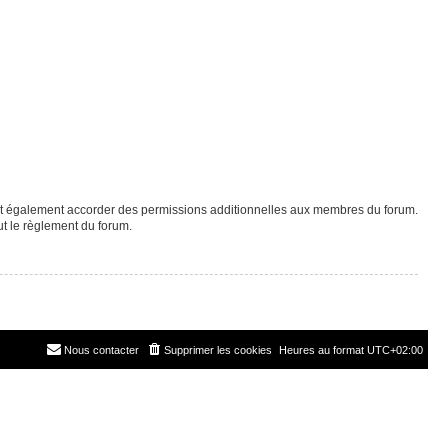
eut également accorder des permissions additionnelles aux membres du forum.
ut le règlement du forum.
Nous contacter
Supprimer les cookies
Heures au format
UTC+02:00