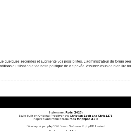
que quelques secondes et augmente vos possibilités. L’administrateur du forum p
tions d’utilisation et de notre politique de vie privée. Assurez-vous de bien lire to
Stylename:
Reds (2020)
Style built on Original Prosilver by:
Christian Esch aka Chris1278
inspired and rebuild from
reds for phpbb 3.0.8
Développé par
phpBB
® Forum Software © phpBB Limited