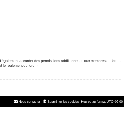
eut également accorder des permissions additionnelles aux membres du forum.
ut le règlement du forum.
Nous contacter
Supprimer les cookies
Heures au format
UTC+02:00