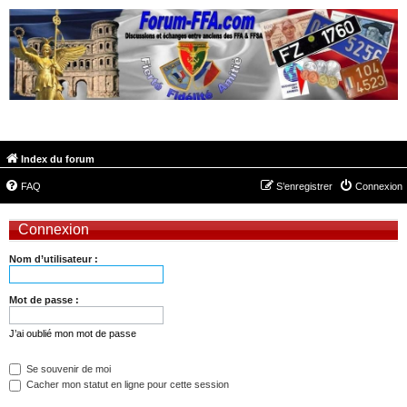
FORUM-FFA.COM
Index du forum
FAQ
S’enregistrer
Connexion
Connexion
Nom d’utilisateur :
Mot de passe :
J’ai oublié mon mot de passe
Se souvenir de moi
Cacher mon statut en ligne pour cette session