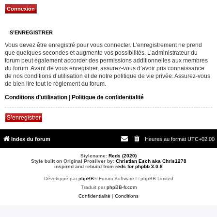
S’ENREGISTRER
Vous devez être enregistré pour vous connecter. L’enregistrement ne prend
que quelques secondes et augmente vos possibilités. L’administrateur du
forum peut également accorder des permissions additionnelles aux membres
du forum. Avant de vous enregistrer, assurez-vous d’avoir pris connaissance
de nos conditions d’utilisation et de notre politique de vie privée. Assurez-vous
de bien lire tout le règlement du forum.
Conditions d’utilisation
|
Politique de confidentialité
S’enregistrer
Index du forum
Heures au format
UTC+02:00
Stylename:
Reds (2020)
Style built on Original Prosilver by:
Christian Esch aka Chris1278
inspired and rebuild from
reds for phpbb 3.0.8
Développé par
phpBB
® Forum Software © phpBB Limited
Traduit par
phpBB-fr.com
Confidentialité
|
Conditions