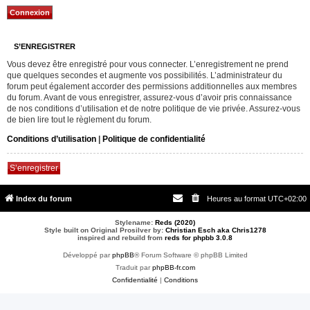
S’ENREGISTRER
Vous devez être enregistré pour vous connecter. L’enregistrement ne prend
que quelques secondes et augmente vos possibilités. L’administrateur du
forum peut également accorder des permissions additionnelles aux membres
du forum. Avant de vous enregistrer, assurez-vous d’avoir pris connaissance
de nos conditions d’utilisation et de notre politique de vie privée. Assurez-vous
de bien lire tout le règlement du forum.
Conditions d’utilisation
|
Politique de confidentialité
S’enregistrer
Index du forum
Heures au format
UTC+02:00
Stylename:
Reds (2020)
Style built on Original Prosilver by:
Christian Esch aka Chris1278
inspired and rebuild from
reds for phpbb 3.0.8
Développé par
phpBB
® Forum Software © phpBB Limited
Traduit par
phpBB-fr.com
Confidentialité
|
Conditions