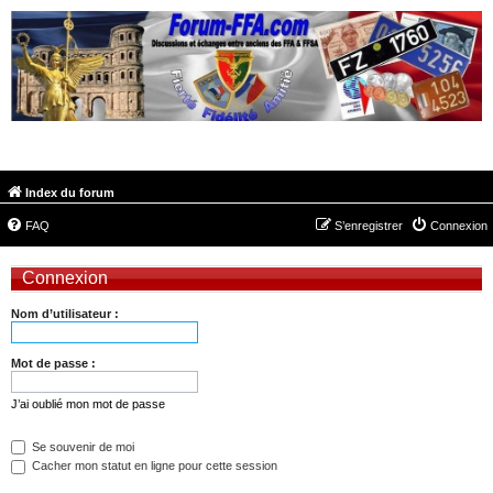
FORUM-FFA.COM
Index du forum
FAQ
S’enregistrer
Connexion
Connexion
Nom d’utilisateur :
Mot de passe :
J’ai oublié mon mot de passe
Se souvenir de moi
Cacher mon statut en ligne pour cette session