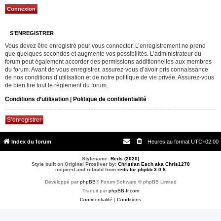
S’ENREGISTRER
Vous devez être enregistré pour vous connecter. L’enregistrement ne prend
que quelques secondes et augmente vos possibilités. L’administrateur du
forum peut également accorder des permissions additionnelles aux membres
du forum. Avant de vous enregistrer, assurez-vous d’avoir pris connaissance
de nos conditions d’utilisation et de notre politique de vie privée. Assurez-vous
de bien lire tout le règlement du forum.
Conditions d’utilisation
|
Politique de confidentialité
S’enregistrer
Index du forum
Heures au format
UTC+02:00
Stylename:
Reds (2020)
Style built on Original Prosilver by:
Christian Esch aka Chris1278
inspired and rebuild from
reds for phpbb 3.0.8
Développé par
phpBB
® Forum Software © phpBB Limited
Traduit par
phpBB-fr.com
Confidentialité
|
Conditions