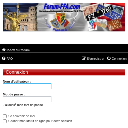
FORUM-FFA.COM
Index du forum
FAQ
S’enregistrer
Connexion
Connexion
Nom d’utilisateur :
Mot de passe :
J’ai oublié mon mot de passe
Se souvenir de moi
Cacher mon statut en ligne pour cette session