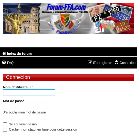
FORUM-FFA.COM
Index du forum
FAQ
S’enregistrer
Connexion
Connexion
Nom d’utilisateur :
Mot de passe :
J’ai oublié mon mot de passe
Se souvenir de moi
Cacher mon statut en ligne pour cette session