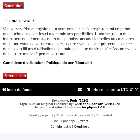
S’ENREGISTRER
Vous devez être enregistré pour vous connecter. L’enregistrement ne prend
que quelques secondes et augmente vos possibilités. L’administrateur du
forum peut également accorder des permissions additionnelles aux membres
du forum. Avant de vous enregistrer, assurez-vous d’avoir pris connaissance
de nos conditions d’utilisation et de notre politique de vie privée. Assurez-vous
de bien lire tout le règlement du forum.
Conditions d’utilisation
|
Politique de confidentialité
S’enregistrer
Index du forum
Heures au format
UTC+02:00
Stylename:
Reds (2020)
Style built on Original Prosilver by:
Christian Esch aka Chris1278
inspired and rebuild from
reds for phpbb 3.0.8
Développé par
phpBB
® Forum Software © phpBB Limited
Traduit par
phpBB-fr.com
Confidentialité
|
Conditions