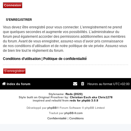
S’ENREGISTRER
Vous devez être enregistré pour vous connecter. L’enregistrement ne prend
que quelques secondes et augmente vos possibilités. L’administrateur du
forum peut également accorder des permissions additionnelles aux membres
du forum. Avant de vous enregistrer, assurez-vous d’avoir pris connaissance
de nos conditions d’utilisation et de notre politique de vie privée. Assurez-vous
de bien lire tout le règlement du forum.
Conditions d’utilisation
|
Politique de confidentialité
S’enregistrer
Index du forum
Heures au format
UTC+02:00
Stylename:
Reds (2020)
Style built on Original Prosilver by:
Christian Esch aka Chris1278
inspired and rebuild from
reds for phpbb 3.0.8
Développé par
phpBB
® Forum Software © phpBB Limited
Traduit par
phpBB-fr.com
Confidentialité
|
Conditions