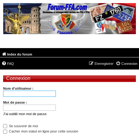
FORUM-FFA.COM
Index du forum
FAQ
S’enregistrer
Connexion
Connexion
Nom d’utilisateur :
Mot de passe :
J’ai oublié mon mot de passe
Se souvenir de moi
Cacher mon statut en ligne pour cette session