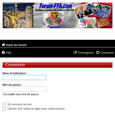
FORUM-FFA.COM
Index du forum
FAQ
S’enregistrer
Connexion
Connexion
Nom d’utilisateur :
Mot de passe :
J’ai oublié mon mot de passe
Se souvenir de moi
Cacher mon statut en ligne pour cette session