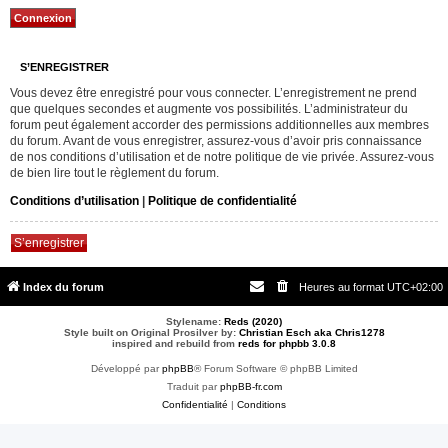
S’ENREGISTRER
Vous devez être enregistré pour vous connecter. L’enregistrement ne prend
que quelques secondes et augmente vos possibilités. L’administrateur du
forum peut également accorder des permissions additionnelles aux membres
du forum. Avant de vous enregistrer, assurez-vous d’avoir pris connaissance
de nos conditions d’utilisation et de notre politique de vie privée. Assurez-vous
de bien lire tout le règlement du forum.
Conditions d’utilisation
|
Politique de confidentialité
S’enregistrer
Index du forum
Heures au format
UTC+02:00
Stylename:
Reds (2020)
Style built on Original Prosilver by:
Christian Esch aka Chris1278
inspired and rebuild from
reds for phpbb 3.0.8
Développé par
phpBB
® Forum Software © phpBB Limited
Traduit par
phpBB-fr.com
Confidentialité
|
Conditions