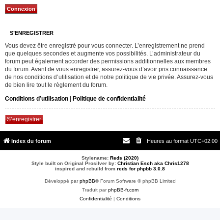
S’ENREGISTRER
Vous devez être enregistré pour vous connecter. L’enregistrement ne prend
que quelques secondes et augmente vos possibilités. L’administrateur du
forum peut également accorder des permissions additionnelles aux membres
du forum. Avant de vous enregistrer, assurez-vous d’avoir pris connaissance
de nos conditions d’utilisation et de notre politique de vie privée. Assurez-vous
de bien lire tout le règlement du forum.
Conditions d’utilisation
|
Politique de confidentialité
S’enregistrer
Index du forum
Heures au format
UTC+02:00
Stylename:
Reds (2020)
Style built on Original Prosilver by:
Christian Esch aka Chris1278
inspired and rebuild from
reds for phpbb 3.0.8
Développé par
phpBB
® Forum Software © phpBB Limited
Traduit par
phpBB-fr.com
Confidentialité
|
Conditions