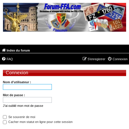
FORUM-FFA.COM
Index du forum
FAQ
S’enregistrer
Connexion
Connexion
Nom d’utilisateur :
Mot de passe :
J’ai oublié mon mot de passe
Se souvenir de moi
Cacher mon statut en ligne pour cette session