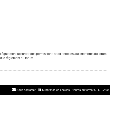
eut également accorder des permissions additionnelles aux membres du forum.
ut le règlement du forum.
Nous contacter
Supprimer les cookies
Heures au format
UTC+02:00