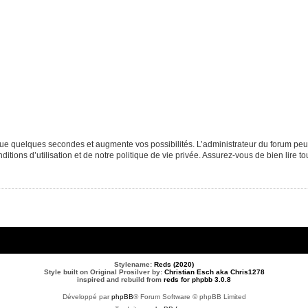
que quelques secondes et augmente vos possibilités. L’administrateur du forum p
tions d’utilisation et de notre politique de vie privée. Assurez-vous de bien lire to
Stylename:
Reds (2020)
Style built on Original Prosilver by:
Christian Esch aka Chris1278
inspired and rebuild from
reds for phpbb 3.0.8
Développé par
phpBB
® Forum Software © phpBB Limited