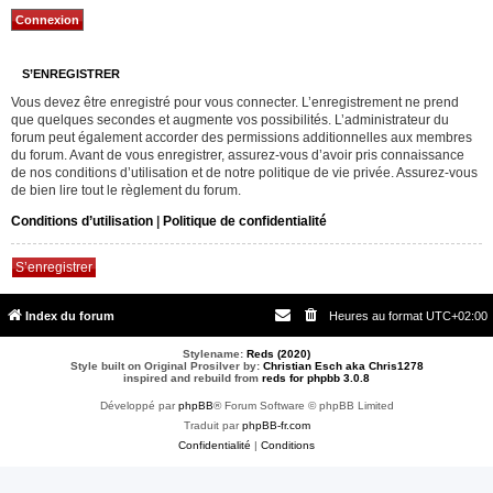
S’ENREGISTRER
Vous devez être enregistré pour vous connecter. L’enregistrement ne prend
que quelques secondes et augmente vos possibilités. L’administrateur du
forum peut également accorder des permissions additionnelles aux membres
du forum. Avant de vous enregistrer, assurez-vous d’avoir pris connaissance
de nos conditions d’utilisation et de notre politique de vie privée. Assurez-vous
de bien lire tout le règlement du forum.
Conditions d’utilisation
|
Politique de confidentialité
S’enregistrer
Index du forum
Heures au format
UTC+02:00
Stylename:
Reds (2020)
Style built on Original Prosilver by:
Christian Esch aka Chris1278
inspired and rebuild from
reds for phpbb 3.0.8
Développé par
phpBB
® Forum Software © phpBB Limited
Traduit par
phpBB-fr.com
Confidentialité
|
Conditions