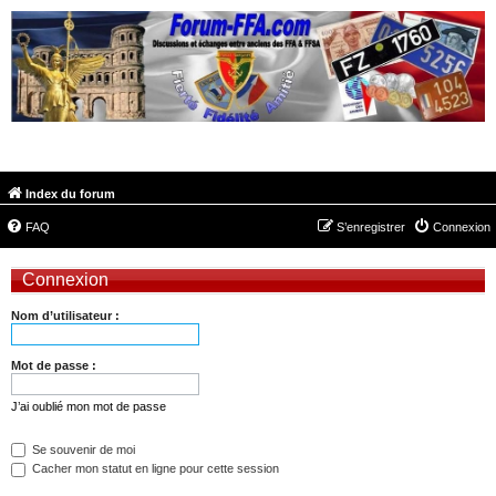
FORUM-FFA.COM
Index du forum
FAQ
S’enregistrer
Connexion
Connexion
Nom d’utilisateur :
Mot de passe :
J’ai oublié mon mot de passe
Se souvenir de moi
Cacher mon statut en ligne pour cette session