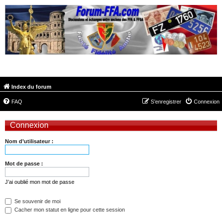
FORUM-FFA.COM
Index du forum
FAQ
S’enregistrer
Connexion
Connexion
Nom d’utilisateur :
Mot de passe :
J’ai oublié mon mot de passe
Se souvenir de moi
Cacher mon statut en ligne pour cette session