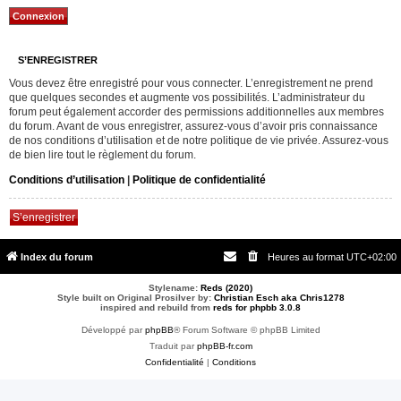
S’ENREGISTRER
Vous devez être enregistré pour vous connecter. L’enregistrement ne prend
que quelques secondes et augmente vos possibilités. L’administrateur du
forum peut également accorder des permissions additionnelles aux membres
du forum. Avant de vous enregistrer, assurez-vous d’avoir pris connaissance
de nos conditions d’utilisation et de notre politique de vie privée. Assurez-vous
de bien lire tout le règlement du forum.
Conditions d’utilisation
|
Politique de confidentialité
S’enregistrer
Index du forum
Heures au format
UTC+02:00
Stylename:
Reds (2020)
Style built on Original Prosilver by:
Christian Esch aka Chris1278
inspired and rebuild from
reds for phpbb 3.0.8
Développé par
phpBB
® Forum Software © phpBB Limited
Traduit par
phpBB-fr.com
Confidentialité
|
Conditions