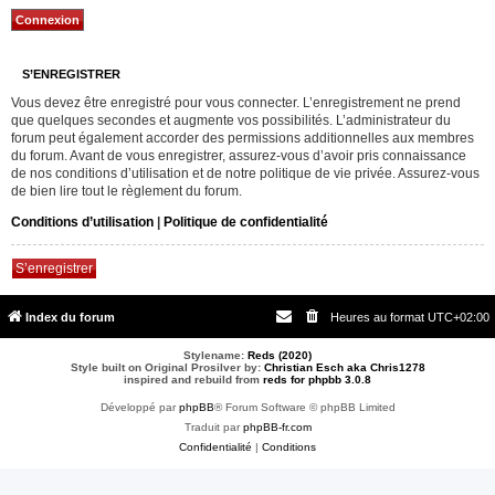
S’ENREGISTRER
Vous devez être enregistré pour vous connecter. L’enregistrement ne prend
que quelques secondes et augmente vos possibilités. L’administrateur du
forum peut également accorder des permissions additionnelles aux membres
du forum. Avant de vous enregistrer, assurez-vous d’avoir pris connaissance
de nos conditions d’utilisation et de notre politique de vie privée. Assurez-vous
de bien lire tout le règlement du forum.
Conditions d’utilisation
|
Politique de confidentialité
S’enregistrer
Index du forum
Heures au format
UTC+02:00
Stylename:
Reds (2020)
Style built on Original Prosilver by:
Christian Esch aka Chris1278
inspired and rebuild from
reds for phpbb 3.0.8
Développé par
phpBB
® Forum Software © phpBB Limited
Traduit par
phpBB-fr.com
Confidentialité
|
Conditions