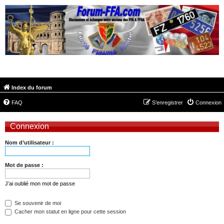
FORUM-FFA.COM
Index du forum
FAQ
S’enregistrer
Connexion
Connexion
Nom d’utilisateur :
Mot de passe :
J’ai oublié mon mot de passe
Se souvenir de moi
Cacher mon statut en ligne pour cette session