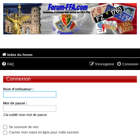
FORUM-FFA.COM
Index du forum
FAQ
S’enregistrer
Connexion
Connexion
Nom d’utilisateur :
Mot de passe :
J’ai oublié mon mot de passe
Se souvenir de moi
Cacher mon statut en ligne pour cette session