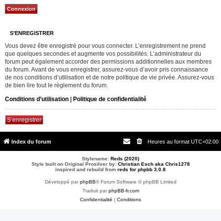
S’ENREGISTRER
Vous devez être enregistré pour vous connecter. L’enregistrement ne prend
que quelques secondes et augmente vos possibilités. L’administrateur du
forum peut également accorder des permissions additionnelles aux membres
du forum. Avant de vous enregistrer, assurez-vous d’avoir pris connaissance
de nos conditions d’utilisation et de notre politique de vie privée. Assurez-vous
de bien lire tout le règlement du forum.
Conditions d’utilisation
|
Politique de confidentialité
S’enregistrer
Index du forum
Heures au format
UTC+02:00
Stylename:
Reds (2020)
Style built on Original Prosilver by:
Christian Esch aka Chris1278
inspired and rebuild from
reds for phpbb 3.0.8
Développé par
phpBB
® Forum Software © phpBB Limited
Traduit par
phpBB-fr.com
Confidentialité
|
Conditions