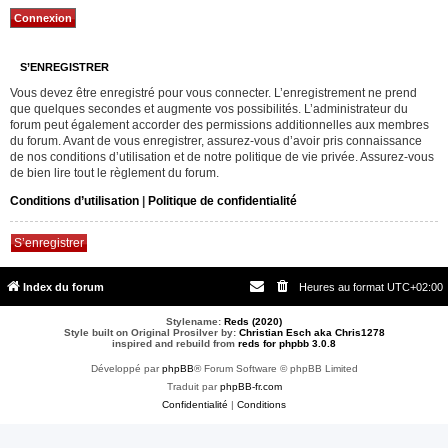
S’ENREGISTRER
Vous devez être enregistré pour vous connecter. L’enregistrement ne prend
que quelques secondes et augmente vos possibilités. L’administrateur du
forum peut également accorder des permissions additionnelles aux membres
du forum. Avant de vous enregistrer, assurez-vous d’avoir pris connaissance
de nos conditions d’utilisation et de notre politique de vie privée. Assurez-vous
de bien lire tout le règlement du forum.
Conditions d’utilisation
|
Politique de confidentialité
S’enregistrer
Index du forum
Heures au format
UTC+02:00
Stylename:
Reds (2020)
Style built on Original Prosilver by:
Christian Esch aka Chris1278
inspired and rebuild from
reds for phpbb 3.0.8
Développé par
phpBB
® Forum Software © phpBB Limited
Traduit par
phpBB-fr.com
Confidentialité
|
Conditions