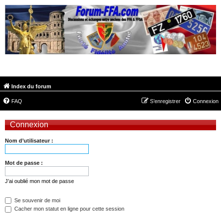
FORUM-FFA.COM
Index du forum
FAQ
S’enregistrer
Connexion
Connexion
Nom d’utilisateur :
Mot de passe :
J’ai oublié mon mot de passe
Se souvenir de moi
Cacher mon statut en ligne pour cette session