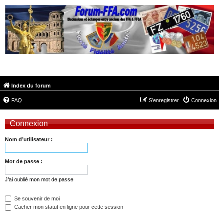
FORUM-FFA.COM
Index du forum
FAQ
S’enregistrer
Connexion
Connexion
Nom d’utilisateur :
Mot de passe :
J’ai oublié mon mot de passe
Se souvenir de moi
Cacher mon statut en ligne pour cette session