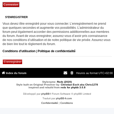
S’ENREGISTRER
Vous devez être enregistré pour vous connecter. L’enregistrement ne prend
que quelques secondes et augmente vos possibilités. L’administrateur du
forum peut également accorder des permissions additionnelles aux membres
du forum. Avant de vous enregistrer, assurez-vous d’avoir pris connaissance
de nos conditions d’utilisation et de notre politique de vie privée. Assurez-vous
de bien lire tout le règlement du forum.
Conditions d’utilisation
|
Politique de confidentialité
S’enregistrer
Index du forum
Heures au format
UTC+02:00
Stylename:
Reds (2020)
Style built on Original Prosilver by:
Christian Esch aka Chris1278
inspired and rebuild from
reds for phpbb 3.0.8
Développé par
phpBB
® Forum Software © phpBB Limited
Traduit par
phpBB-fr.com
Confidentialité
|
Conditions