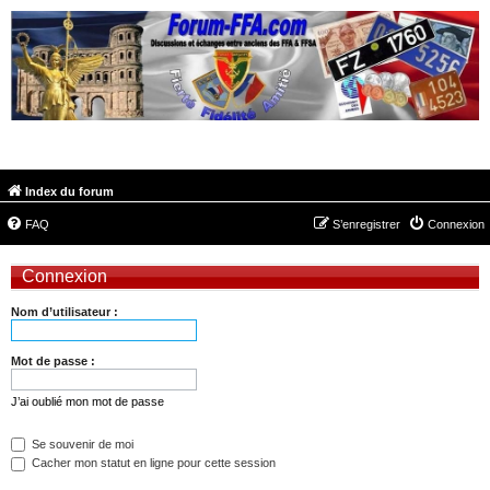
FORUM-FFA.COM
Index du forum
FAQ
S’enregistrer
Connexion
Connexion
Nom d’utilisateur :
Mot de passe :
J’ai oublié mon mot de passe
Se souvenir de moi
Cacher mon statut en ligne pour cette session