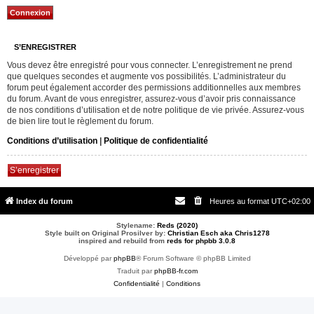
S’ENREGISTRER
Vous devez être enregistré pour vous connecter. L’enregistrement ne prend
que quelques secondes et augmente vos possibilités. L’administrateur du
forum peut également accorder des permissions additionnelles aux membres
du forum. Avant de vous enregistrer, assurez-vous d’avoir pris connaissance
de nos conditions d’utilisation et de notre politique de vie privée. Assurez-vous
de bien lire tout le règlement du forum.
Conditions d’utilisation
|
Politique de confidentialité
S’enregistrer
Index du forum
Heures au format
UTC+02:00
Stylename:
Reds (2020)
Style built on Original Prosilver by:
Christian Esch aka Chris1278
inspired and rebuild from
reds for phpbb 3.0.8
Développé par
phpBB
® Forum Software © phpBB Limited
Traduit par
phpBB-fr.com
Confidentialité
|
Conditions