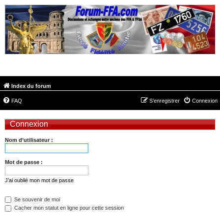
FORUM-FFA.COM
Index du forum
FAQ
S’enregistrer
Connexion
Connexion
Nom d’utilisateur :
Mot de passe :
J’ai oublié mon mot de passe
Se souvenir de moi
Cacher mon statut en ligne pour cette session