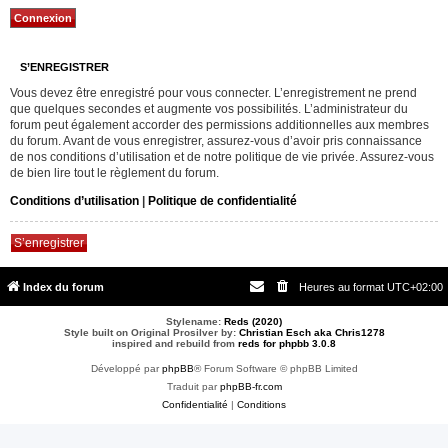
S’ENREGISTRER
Vous devez être enregistré pour vous connecter. L’enregistrement ne prend
que quelques secondes et augmente vos possibilités. L’administrateur du
forum peut également accorder des permissions additionnelles aux membres
du forum. Avant de vous enregistrer, assurez-vous d’avoir pris connaissance
de nos conditions d’utilisation et de notre politique de vie privée. Assurez-vous
de bien lire tout le règlement du forum.
Conditions d’utilisation
|
Politique de confidentialité
S’enregistrer
Index du forum
Heures au format
UTC+02:00
Stylename:
Reds (2020)
Style built on Original Prosilver by:
Christian Esch aka Chris1278
inspired and rebuild from
reds for phpbb 3.0.8
Développé par
phpBB
® Forum Software © phpBB Limited
Traduit par
phpBB-fr.com
Confidentialité
|
Conditions