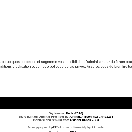
que quelques secondes et augmente vos possibilités. L’administrateur du forum p
tions d’utilisation et de notre politique de vie privée. Assurez-vous de bien lire to
Stylename:
Reds (2020)
Style built on Original Prosilver by:
Christian Esch aka Chris1278
inspired and rebuild from
reds for phpbb 3.0.8
Développé par
phpBB
® Forum Software © phpBB Limited