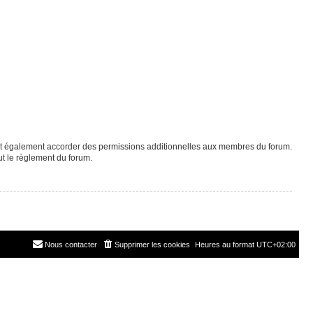
eut également accorder des permissions additionnelles aux membres du forum.
ut le règlement du forum.
Nous contacter
Supprimer les cookies
Heures au format
UTC+02:00