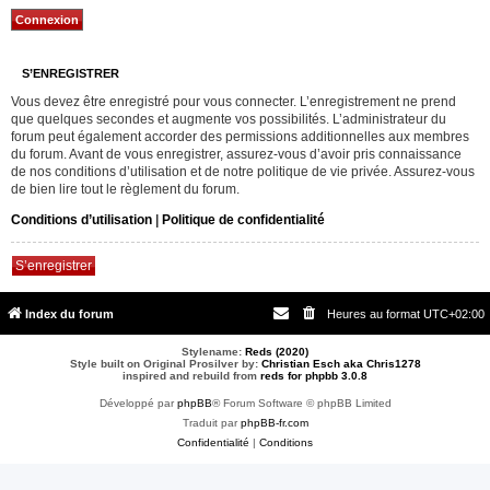
S’ENREGISTRER
Vous devez être enregistré pour vous connecter. L’enregistrement ne prend
que quelques secondes et augmente vos possibilités. L’administrateur du
forum peut également accorder des permissions additionnelles aux membres
du forum. Avant de vous enregistrer, assurez-vous d’avoir pris connaissance
de nos conditions d’utilisation et de notre politique de vie privée. Assurez-vous
de bien lire tout le règlement du forum.
Conditions d’utilisation
|
Politique de confidentialité
S’enregistrer
Index du forum
Heures au format
UTC+02:00
Stylename:
Reds (2020)
Style built on Original Prosilver by:
Christian Esch aka Chris1278
inspired and rebuild from
reds for phpbb 3.0.8
Développé par
phpBB
® Forum Software © phpBB Limited
Traduit par
phpBB-fr.com
Confidentialité
|
Conditions