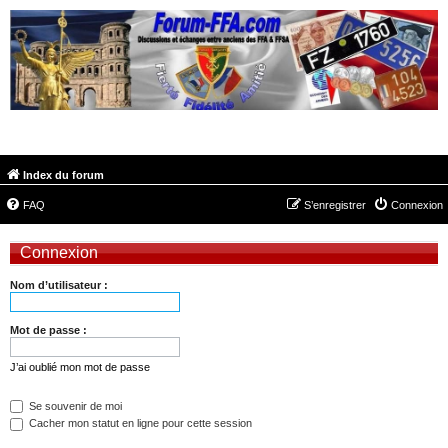
FORUM-FFA.COM
Index du forum
FAQ
S’enregistrer
Connexion
Connexion
Nom d’utilisateur :
Mot de passe :
J’ai oublié mon mot de passe
Se souvenir de moi
Cacher mon statut en ligne pour cette session