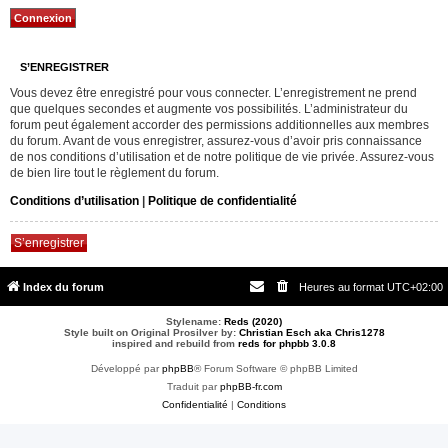
S’ENREGISTRER
Vous devez être enregistré pour vous connecter. L’enregistrement ne prend
que quelques secondes et augmente vos possibilités. L’administrateur du
forum peut également accorder des permissions additionnelles aux membres
du forum. Avant de vous enregistrer, assurez-vous d’avoir pris connaissance
de nos conditions d’utilisation et de notre politique de vie privée. Assurez-vous
de bien lire tout le règlement du forum.
Conditions d’utilisation
|
Politique de confidentialité
S’enregistrer
Index du forum
Heures au format
UTC+02:00
Stylename:
Reds (2020)
Style built on Original Prosilver by:
Christian Esch aka Chris1278
inspired and rebuild from
reds for phpbb 3.0.8
Développé par
phpBB
® Forum Software © phpBB Limited
Traduit par
phpBB-fr.com
Confidentialité
|
Conditions