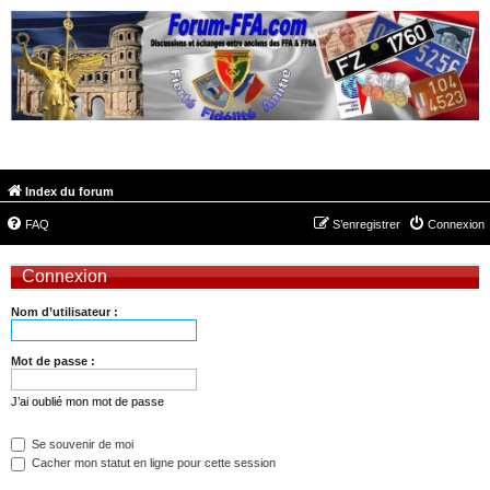
FORUM-FFA.COM
Index du forum
FAQ
S’enregistrer
Connexion
Connexion
Nom d’utilisateur :
Mot de passe :
J’ai oublié mon mot de passe
Se souvenir de moi
Cacher mon statut en ligne pour cette session