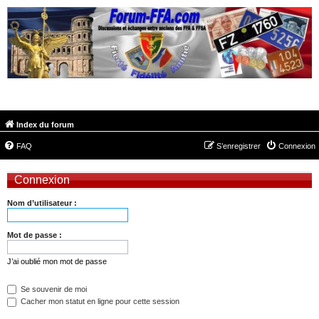
FORUM-FFA.COM
Index du forum
FAQ
S’enregistrer
Connexion
Connexion
Nom d’utilisateur :
Mot de passe :
J’ai oublié mon mot de passe
Se souvenir de moi
Cacher mon statut en ligne pour cette session