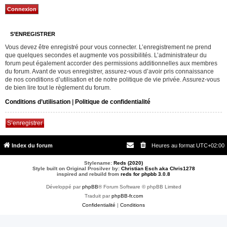
S’ENREGISTRER
Vous devez être enregistré pour vous connecter. L’enregistrement ne prend
que quelques secondes et augmente vos possibilités. L’administrateur du
forum peut également accorder des permissions additionnelles aux membres
du forum. Avant de vous enregistrer, assurez-vous d’avoir pris connaissance
de nos conditions d’utilisation et de notre politique de vie privée. Assurez-vous
de bien lire tout le règlement du forum.
Conditions d’utilisation
|
Politique de confidentialité
S’enregistrer
Index du forum
Heures au format
UTC+02:00
Stylename:
Reds (2020)
Style built on Original Prosilver by:
Christian Esch aka Chris1278
inspired and rebuild from
reds for phpbb 3.0.8
Développé par
phpBB
® Forum Software © phpBB Limited
Traduit par
phpBB-fr.com
Confidentialité
|
Conditions