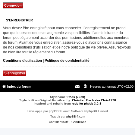
S’ENREGISTRER
Vous devez être enregistré pour vous connecter. L’enregistrement ne prend
que quelques secondes et augmente vos possibilités. L’administrateur du
forum peut également accorder des permissions additionnelles aux membres
du forum. Avant de vous enregistrer, assurez-vous d’avoir pris connaissance
de nos conditions d’utilisation et de notre politique de vie privée. Assurez-vous
de bien lire tout le règlement du forum.
Conditions d’utilisation
|
Politique de confidentialité
S’enregistrer
Index du forum
Heures au format
UTC+02:00
Stylename:
Reds (2020)
Style built on Original Prosilver by:
Christian Esch aka Chris1278
inspired and rebuild from
reds for phpbb 3.0.8
Développé par
phpBB
® Forum Software © phpBB Limited
Traduit par
phpBB-fr.com
Confidentialité
|
Conditions