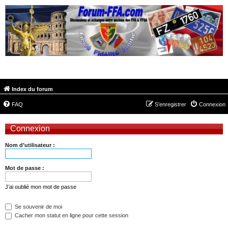
FORUM-FFA.COM
Index du forum
FAQ
S’enregistrer
Connexion
Connexion
Nom d’utilisateur :
Mot de passe :
J’ai oublié mon mot de passe
Se souvenir de moi
Cacher mon statut en ligne pour cette session