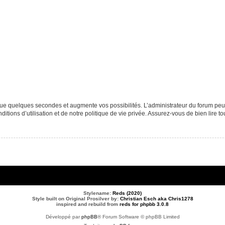
que quelques secondes et augmente vos possibilités. L’administrateur du forum p
tions d’utilisation et de notre politique de vie privée. Assurez-vous de bien lire to
Stylename:
Reds (2020)
Style built on Original Prosilver by:
Christian Esch aka Chris1278
inspired and rebuild from
reds for phpbb 3.0.8
Développé par
phpBB
® Forum Software © phpBB Limited