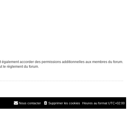
eut également accorder des permissions additionnelles aux membres du forum.
ut le règlement du forum.
Nous contacter
Supprimer les cookies
Heures au format
UTC+02:00