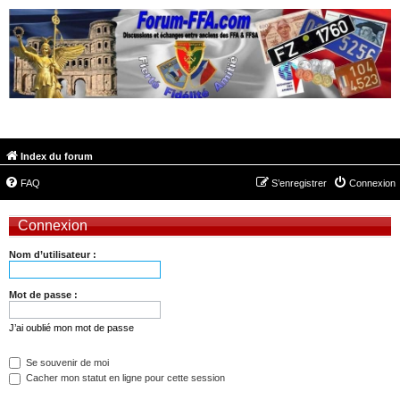
FORUM-FFA.COM
Index du forum
FAQ
S’enregistrer
Connexion
Connexion
Nom d’utilisateur :
Mot de passe :
J’ai oublié mon mot de passe
Se souvenir de moi
Cacher mon statut en ligne pour cette session