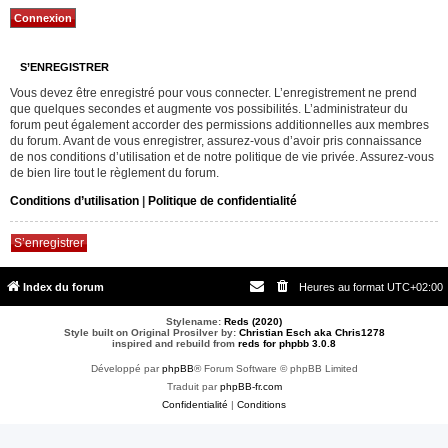
S’ENREGISTRER
Vous devez être enregistré pour vous connecter. L’enregistrement ne prend
que quelques secondes et augmente vos possibilités. L’administrateur du
forum peut également accorder des permissions additionnelles aux membres
du forum. Avant de vous enregistrer, assurez-vous d’avoir pris connaissance
de nos conditions d’utilisation et de notre politique de vie privée. Assurez-vous
de bien lire tout le règlement du forum.
Conditions d’utilisation
|
Politique de confidentialité
S’enregistrer
Index du forum
Heures au format
UTC+02:00
Stylename:
Reds (2020)
Style built on Original Prosilver by:
Christian Esch aka Chris1278
inspired and rebuild from
reds for phpbb 3.0.8
Développé par
phpBB
® Forum Software © phpBB Limited
Traduit par
phpBB-fr.com
Confidentialité
|
Conditions