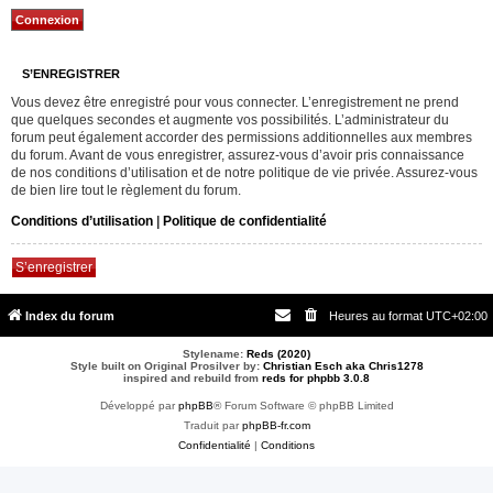
S’ENREGISTRER
Vous devez être enregistré pour vous connecter. L’enregistrement ne prend
que quelques secondes et augmente vos possibilités. L’administrateur du
forum peut également accorder des permissions additionnelles aux membres
du forum. Avant de vous enregistrer, assurez-vous d’avoir pris connaissance
de nos conditions d’utilisation et de notre politique de vie privée. Assurez-vous
de bien lire tout le règlement du forum.
Conditions d’utilisation
|
Politique de confidentialité
S’enregistrer
Index du forum
Heures au format
UTC+02:00
Stylename:
Reds (2020)
Style built on Original Prosilver by:
Christian Esch aka Chris1278
inspired and rebuild from
reds for phpbb 3.0.8
Développé par
phpBB
® Forum Software © phpBB Limited
Traduit par
phpBB-fr.com
Confidentialité
|
Conditions