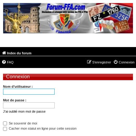
FORUM-FFA.COM
Index du forum
FAQ
S’enregistrer
Connexion
Connexion
Nom d’utilisateur :
Mot de passe :
J’ai oublié mon mot de passe
Se souvenir de moi
Cacher mon statut en ligne pour cette session