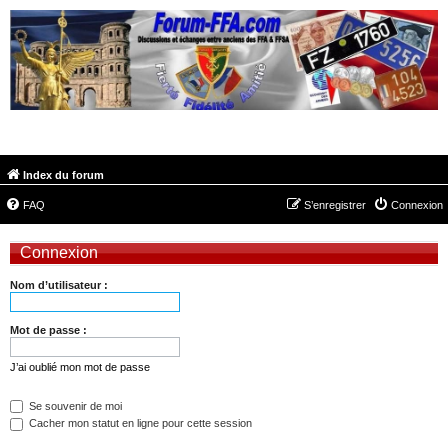
FORUM-FFA.COM
Index du forum
FAQ
S’enregistrer
Connexion
Connexion
Nom d’utilisateur :
Mot de passe :
J’ai oublié mon mot de passe
Se souvenir de moi
Cacher mon statut en ligne pour cette session