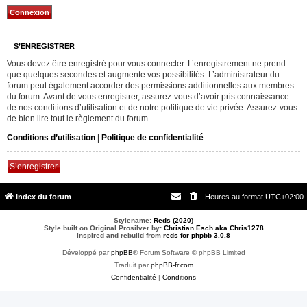
S’ENREGISTRER
Vous devez être enregistré pour vous connecter. L’enregistrement ne prend
que quelques secondes et augmente vos possibilités. L’administrateur du
forum peut également accorder des permissions additionnelles aux membres
du forum. Avant de vous enregistrer, assurez-vous d’avoir pris connaissance
de nos conditions d’utilisation et de notre politique de vie privée. Assurez-vous
de bien lire tout le règlement du forum.
Conditions d’utilisation
|
Politique de confidentialité
S’enregistrer
Index du forum
Heures au format
UTC+02:00
Stylename:
Reds (2020)
Style built on Original Prosilver by:
Christian Esch aka Chris1278
inspired and rebuild from
reds for phpbb 3.0.8
Développé par
phpBB
® Forum Software © phpBB Limited
Traduit par
phpBB-fr.com
Confidentialité
|
Conditions