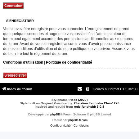
S’ENREGISTRER
Vous devez être enregistré pour vous connecter. L’enregistrement ne prend
que quelques secondes et augmente vos possibilités. L’administrateur du
forum peut également accorder des permissions additionnelles aux membres
du forum. Avant de vous enregistrer, assurez-vous d’avoir pris connaissance
de nos conditions d’utilisation et de notre politique de vie privée. Assurez-vous
de bien lire tout le règlement du forum.
Conditions d’utilisation
|
Politique de confidentialité
S’enregistrer
Index du forum
Heures au format
UTC+02:00
Stylename:
Reds (2020)
Style built on Original Prosilver by:
Christian Esch aka Chris1278
inspired and rebuild from
reds for phpbb 3.0.8
Développé par
phpBB
® Forum Software © phpBB Limited
Traduit par
phpBB-fr.com
Confidentialité
|
Conditions