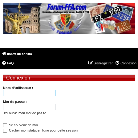
FORUM-FFA.COM
Index du forum
FAQ
S’enregistrer
Connexion
Connexion
Nom d’utilisateur :
Mot de passe :
J’ai oublié mon mot de passe
Se souvenir de moi
Cacher mon statut en ligne pour cette session