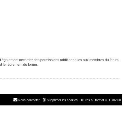
eut également accorder des permissions additionnelles aux membres du forum.
ut le règlement du forum.
Nous contacter
Supprimer les cookies
Heures au format
UTC+02:00