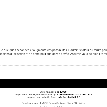
que quelques secondes et augmente vos possibilités. L’administrateur du forum p
tions d’utilisation et de notre politique de vie privée. Assurez-vous de bien lire to
Stylename:
Reds (2020)
Style built on Original Prosilver by:
Christian Esch aka Chris1278
inspired and rebuild from
reds for phpbb 3.0.8
Développé par
phpBB
® Forum Software © phpBB Limited