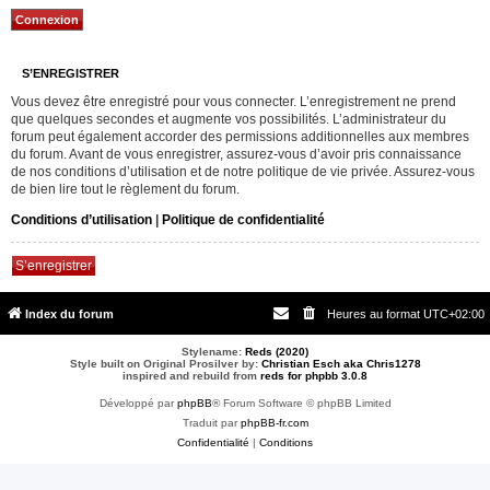
S’ENREGISTRER
Vous devez être enregistré pour vous connecter. L’enregistrement ne prend
que quelques secondes et augmente vos possibilités. L’administrateur du
forum peut également accorder des permissions additionnelles aux membres
du forum. Avant de vous enregistrer, assurez-vous d’avoir pris connaissance
de nos conditions d’utilisation et de notre politique de vie privée. Assurez-vous
de bien lire tout le règlement du forum.
Conditions d’utilisation
|
Politique de confidentialité
S’enregistrer
Index du forum
Heures au format
UTC+02:00
Stylename:
Reds (2020)
Style built on Original Prosilver by:
Christian Esch aka Chris1278
inspired and rebuild from
reds for phpbb 3.0.8
Développé par
phpBB
® Forum Software © phpBB Limited
Traduit par
phpBB-fr.com
Confidentialité
|
Conditions