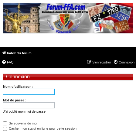
FORUM-FFA.COM
Index du forum
FAQ
S’enregistrer
Connexion
Connexion
Nom d’utilisateur :
Mot de passe :
J’ai oublié mon mot de passe
Se souvenir de moi
Cacher mon statut en ligne pour cette session