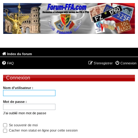
FORUM-FFA.COM
Index du forum
FAQ
S’enregistrer
Connexion
Connexion
Nom d’utilisateur :
Mot de passe :
J’ai oublié mon mot de passe
Se souvenir de moi
Cacher mon statut en ligne pour cette session