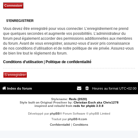
S’ENREGISTRER
Vous devez être enregistré pour vous connecter. L’enregistrement ne prend
que quelques secondes et augmente vos possibilités. L’administrateur du
forum peut également accorder des permissions additionnelles aux membres
du forum. Avant de vous enregistrer, assurez-vous d’avoir pris connaissance
de nos conditions d’utilisation et de notre politique de vie privée. Assurez-vous
de bien lire tout le règlement du forum.
Conditions d’utilisation
|
Politique de confidentialité
S’enregistrer
Index du forum
Heures au format
UTC+02:00
Stylename:
Reds (2020)
Style built on Original Prosilver by:
Christian Esch aka Chris1278
inspired and rebuild from
reds for phpbb 3.0.8
Développé par
phpBB
® Forum Software © phpBB Limited
Traduit par
phpBB-fr.com
Confidentialité
|
Conditions