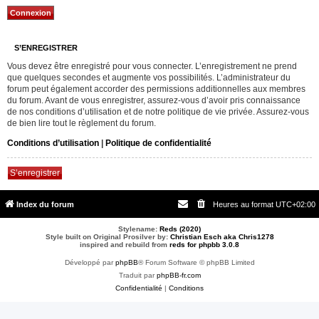
S’ENREGISTRER
Vous devez être enregistré pour vous connecter. L’enregistrement ne prend
que quelques secondes et augmente vos possibilités. L’administrateur du
forum peut également accorder des permissions additionnelles aux membres
du forum. Avant de vous enregistrer, assurez-vous d’avoir pris connaissance
de nos conditions d’utilisation et de notre politique de vie privée. Assurez-vous
de bien lire tout le règlement du forum.
Conditions d’utilisation
|
Politique de confidentialité
S’enregistrer
Index du forum
Heures au format
UTC+02:00
Stylename:
Reds (2020)
Style built on Original Prosilver by:
Christian Esch aka Chris1278
inspired and rebuild from
reds for phpbb 3.0.8
Développé par
phpBB
® Forum Software © phpBB Limited
Traduit par
phpBB-fr.com
Confidentialité
|
Conditions