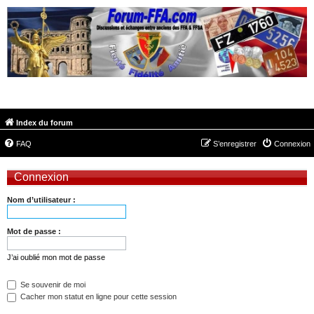
FORUM-FFA.COM
Index du forum
FAQ
S’enregistrer
Connexion
Connexion
Nom d’utilisateur :
Mot de passe :
J’ai oublié mon mot de passe
Se souvenir de moi
Cacher mon statut en ligne pour cette session