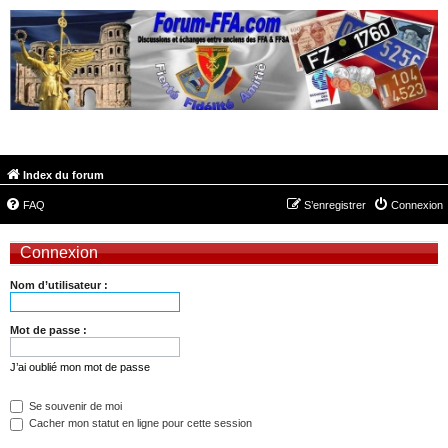
FORUM-FFA.COM
Index du forum
FAQ
S’enregistrer
Connexion
Connexion
Nom d’utilisateur :
Mot de passe :
J’ai oublié mon mot de passe
Se souvenir de moi
Cacher mon statut en ligne pour cette session