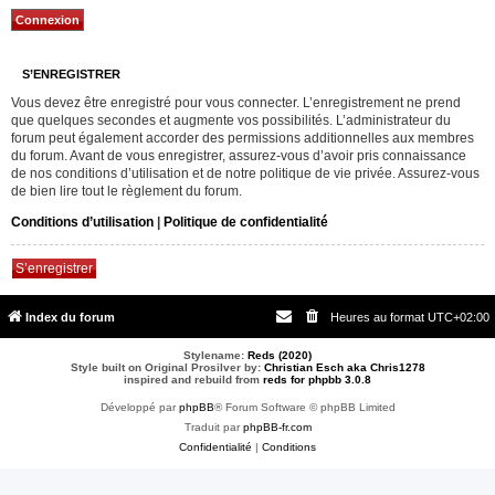
S’ENREGISTRER
Vous devez être enregistré pour vous connecter. L’enregistrement ne prend
que quelques secondes et augmente vos possibilités. L’administrateur du
forum peut également accorder des permissions additionnelles aux membres
du forum. Avant de vous enregistrer, assurez-vous d’avoir pris connaissance
de nos conditions d’utilisation et de notre politique de vie privée. Assurez-vous
de bien lire tout le règlement du forum.
Conditions d’utilisation
|
Politique de confidentialité
S’enregistrer
Index du forum
Heures au format
UTC+02:00
Stylename:
Reds (2020)
Style built on Original Prosilver by:
Christian Esch aka Chris1278
inspired and rebuild from
reds for phpbb 3.0.8
Développé par
phpBB
® Forum Software © phpBB Limited
Traduit par
phpBB-fr.com
Confidentialité
|
Conditions