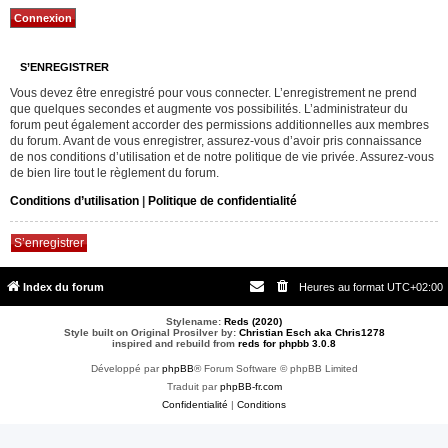
S’ENREGISTRER
Vous devez être enregistré pour vous connecter. L’enregistrement ne prend
que quelques secondes et augmente vos possibilités. L’administrateur du
forum peut également accorder des permissions additionnelles aux membres
du forum. Avant de vous enregistrer, assurez-vous d’avoir pris connaissance
de nos conditions d’utilisation et de notre politique de vie privée. Assurez-vous
de bien lire tout le règlement du forum.
Conditions d’utilisation
|
Politique de confidentialité
S’enregistrer
Index du forum
Heures au format
UTC+02:00
Stylename:
Reds (2020)
Style built on Original Prosilver by:
Christian Esch aka Chris1278
inspired and rebuild from
reds for phpbb 3.0.8
Développé par
phpBB
® Forum Software © phpBB Limited
Traduit par
phpBB-fr.com
Confidentialité
|
Conditions