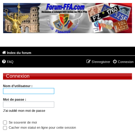
FORUM-FFA.COM
Index du forum
FAQ
S’enregistrer
Connexion
Connexion
Nom d’utilisateur :
Mot de passe :
J’ai oublié mon mot de passe
Se souvenir de moi
Cacher mon statut en ligne pour cette session