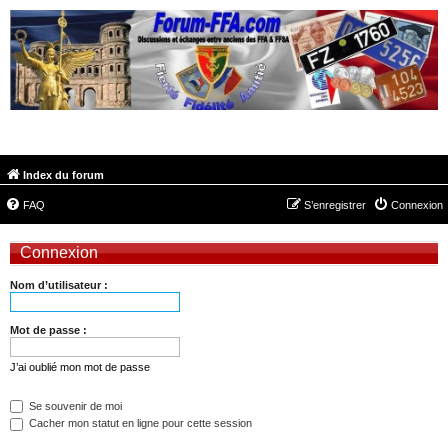
FORUM-FFA.COM
Index du forum
FAQ
S’enregistrer
Connexion
Connexion
Nom d’utilisateur :
Mot de passe :
J’ai oublié mon mot de passe
Se souvenir de moi
Cacher mon statut en ligne pour cette session