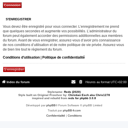
S’ENREGISTRER
Vous devez être enregistré pour vous connecter. L’enregistrement ne prend
que quelques secondes et augmente vos possibilités. L’administrateur du
forum peut également accorder des permissions additionnelles aux membres
du forum. Avant de vous enregistrer, assurez-vous d’avoir pris connaissance
de nos conditions d’utilisation et de notre politique de vie privée. Assurez-vous
de bien lire tout le règlement du forum.
Conditions d’utilisation
|
Politique de confidentialité
S’enregistrer
Index du forum
Heures au format
UTC+02:00
Stylename:
Reds (2020)
Style built on Original Prosilver by:
Christian Esch aka Chris1278
inspired and rebuild from
reds for phpbb 3.0.8
Développé par
phpBB
® Forum Software © phpBB Limited
Traduit par
phpBB-fr.com
Confidentialité
|
Conditions