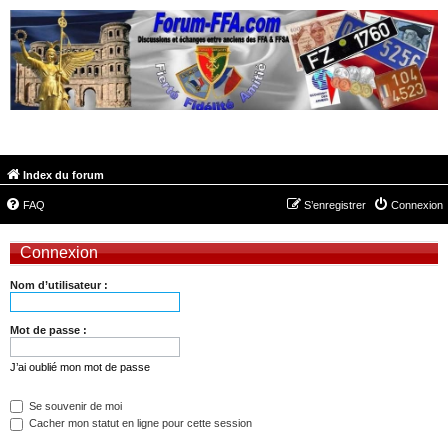
FORUM-FFA.COM
Index du forum
FAQ
S’enregistrer
Connexion
Connexion
Nom d’utilisateur :
Mot de passe :
J’ai oublié mon mot de passe
Se souvenir de moi
Cacher mon statut en ligne pour cette session