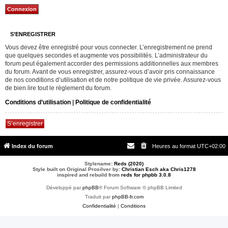
S’ENREGISTRER
Vous devez être enregistré pour vous connecter. L’enregistrement ne prend
que quelques secondes et augmente vos possibilités. L’administrateur du
forum peut également accorder des permissions additionnelles aux membres
du forum. Avant de vous enregistrer, assurez-vous d’avoir pris connaissance
de nos conditions d’utilisation et de notre politique de vie privée. Assurez-vous
de bien lire tout le règlement du forum.
Conditions d’utilisation
|
Politique de confidentialité
S’enregistrer
Index du forum
Heures au format
UTC+02:00
Stylename:
Reds (2020)
Style built on Original Prosilver by:
Christian Esch aka Chris1278
inspired and rebuild from
reds for phpbb 3.0.8
Développé par
phpBB
® Forum Software © phpBB Limited
Traduit par
phpBB-fr.com
Confidentialité
|
Conditions