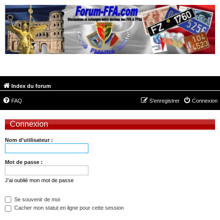
FORUM-FFA.COM
Index du forum
FAQ
S’enregistrer
Connexion
Connexion
Nom d’utilisateur :
Mot de passe :
J’ai oublié mon mot de passe
Se souvenir de moi
Cacher mon statut en ligne pour cette session