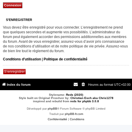
S’ENREGISTRER
Vous devez être enregistré pour vous connecter. L’enregistrement ne prend
que quelques secondes et augmente vos possibilités. L’administrateur du
forum peut également accorder des permissions additionnelles aux membres
du forum. Avant de vous enregistrer, assurez-vous d’avoir pris connaissance
de nos conditions d’utilisation et de notre politique de vie privée. Assurez-vous
de bien lire tout le règlement du forum.
Conditions d’utilisation
|
Politique de confidentialité
S’enregistrer
Index du forum
Heures au format
UTC+02:00
Stylename:
Reds (2020)
Style built on Original Prosilver by:
Christian Esch aka Chris1278
inspired and rebuild from
reds for phpbb 3.0.8
Développé par
phpBB
® Forum Software © phpBB Limited
Traduit par
phpBB-fr.com
Confidentialité
|
Conditions