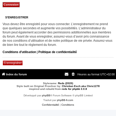
S’ENREGISTRER
Vous devez être enregistré pour vous connecter. L’enregistrement ne prend
que quelques secondes et augmente vos possibilités. L’administrateur du
forum peut également accorder des permissions additionnelles aux membres
du forum. Avant de vous enregistrer, assurez-vous d’avoir pris connaissance
de nos conditions d’utilisation et de notre politique de vie privée. Assurez-vous
de bien lire tout le règlement du forum.
Conditions d’utilisation
|
Politique de confidentialité
S’enregistrer
Index du forum
Heures au format
UTC+02:00
Stylename:
Reds (2020)
Style built on Original Prosilver by:
Christian Esch aka Chris1278
inspired and rebuild from
reds for phpbb 3.0.8
Développé par
phpBB
® Forum Software © phpBB Limited
Traduit par
phpBB-fr.com
Confidentialité
|
Conditions