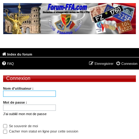
FORUM-FFA.COM
Index du forum
FAQ
S’enregistrer
Connexion
Connexion
Nom d’utilisateur :
Mot de passe :
J’ai oublié mon mot de passe
Se souvenir de moi
Cacher mon statut en ligne pour cette session