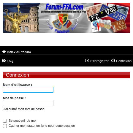
FORUM-FFA.COM
Index du forum
FAQ
S’enregistrer
Connexion
Connexion
Nom d’utilisateur :
Mot de passe :
J’ai oublié mon mot de passe
Se souvenir de moi
Cacher mon statut en ligne pour cette session