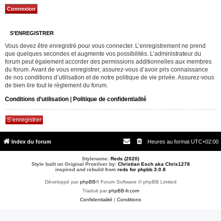
S’ENREGISTRER
Vous devez être enregistré pour vous connecter. L’enregistrement ne prend
que quelques secondes et augmente vos possibilités. L’administrateur du
forum peut également accorder des permissions additionnelles aux membres
du forum. Avant de vous enregistrer, assurez-vous d’avoir pris connaissance
de nos conditions d’utilisation et de notre politique de vie privée. Assurez-vous
de bien lire tout le règlement du forum.
Conditions d’utilisation
|
Politique de confidentialité
S’enregistrer
Index du forum
Heures au format
UTC+02:00
Stylename:
Reds (2020)
Style built on Original Prosilver by:
Christian Esch aka Chris1278
inspired and rebuild from
reds for phpbb 3.0.8
Développé par
phpBB
® Forum Software © phpBB Limited
Traduit par
phpBB-fr.com
Confidentialité
|
Conditions