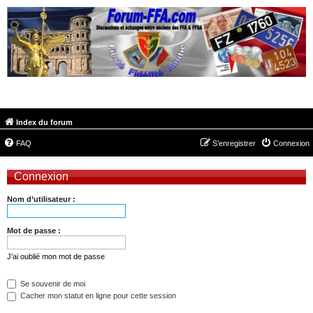
FORUM-FFA.COM
Index du forum
FAQ
S’enregistrer
Connexion
Connexion
Nom d’utilisateur :
Mot de passe :
J’ai oublié mon mot de passe
Se souvenir de moi
Cacher mon statut en ligne pour cette session