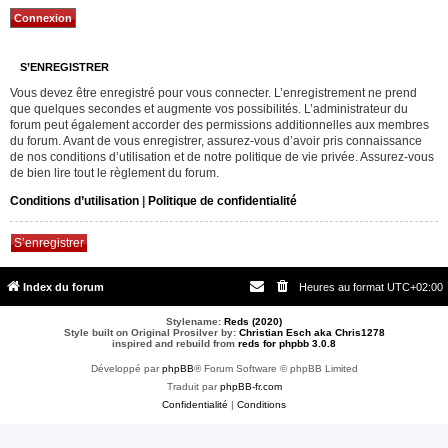
S’ENREGISTRER
Vous devez être enregistré pour vous connecter. L’enregistrement ne prend
que quelques secondes et augmente vos possibilités. L’administrateur du
forum peut également accorder des permissions additionnelles aux membres
du forum. Avant de vous enregistrer, assurez-vous d’avoir pris connaissance
de nos conditions d’utilisation et de notre politique de vie privée. Assurez-vous
de bien lire tout le règlement du forum.
Conditions d’utilisation
|
Politique de confidentialité
S’enregistrer
Index du forum
Heures au format
UTC+02:00
Stylename:
Reds (2020)
Style built on Original Prosilver by:
Christian Esch aka Chris1278
inspired and rebuild from
reds for phpbb 3.0.8
Développé par
phpBB
® Forum Software © phpBB Limited
Traduit par
phpBB-fr.com
Confidentialité
|
Conditions