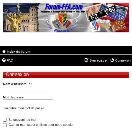
FORUM-FFA.COM
Index du forum
FAQ
S’enregistrer
Connexion
Connexion
Nom d’utilisateur :
Mot de passe :
J’ai oublié mon mot de passe
Se souvenir de moi
Cacher mon statut en ligne pour cette session