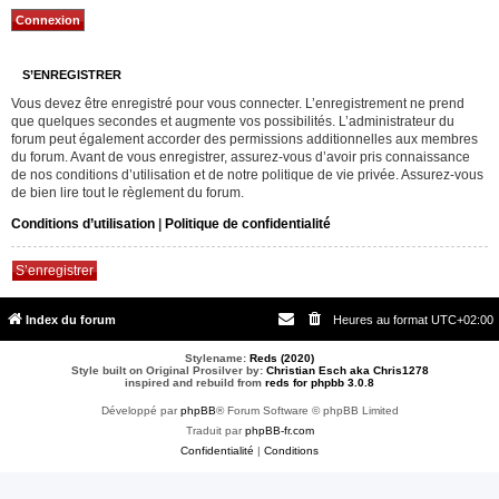
S’ENREGISTRER
Vous devez être enregistré pour vous connecter. L’enregistrement ne prend
que quelques secondes et augmente vos possibilités. L’administrateur du
forum peut également accorder des permissions additionnelles aux membres
du forum. Avant de vous enregistrer, assurez-vous d’avoir pris connaissance
de nos conditions d’utilisation et de notre politique de vie privée. Assurez-vous
de bien lire tout le règlement du forum.
Conditions d’utilisation
|
Politique de confidentialité
S’enregistrer
Index du forum
Heures au format
UTC+02:00
Stylename:
Reds (2020)
Style built on Original Prosilver by:
Christian Esch aka Chris1278
inspired and rebuild from
reds for phpbb 3.0.8
Développé par
phpBB
® Forum Software © phpBB Limited
Traduit par
phpBB-fr.com
Confidentialité
|
Conditions