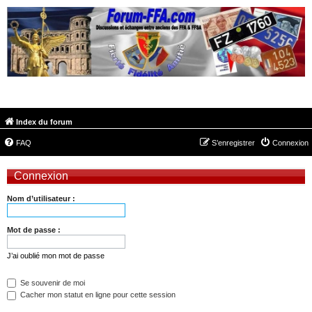
FORUM-FFA.COM
Index du forum
FAQ
S’enregistrer
Connexion
Connexion
Nom d’utilisateur :
Mot de passe :
J’ai oublié mon mot de passe
Se souvenir de moi
Cacher mon statut en ligne pour cette session