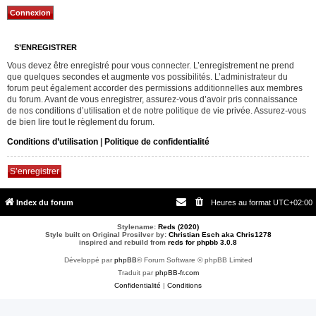
S’ENREGISTRER
Vous devez être enregistré pour vous connecter. L’enregistrement ne prend
que quelques secondes et augmente vos possibilités. L’administrateur du
forum peut également accorder des permissions additionnelles aux membres
du forum. Avant de vous enregistrer, assurez-vous d’avoir pris connaissance
de nos conditions d’utilisation et de notre politique de vie privée. Assurez-vous
de bien lire tout le règlement du forum.
Conditions d’utilisation
|
Politique de confidentialité
S’enregistrer
Index du forum
Heures au format
UTC+02:00
Stylename:
Reds (2020)
Style built on Original Prosilver by:
Christian Esch aka Chris1278
inspired and rebuild from
reds for phpbb 3.0.8
Développé par
phpBB
® Forum Software © phpBB Limited
Traduit par
phpBB-fr.com
Confidentialité
|
Conditions