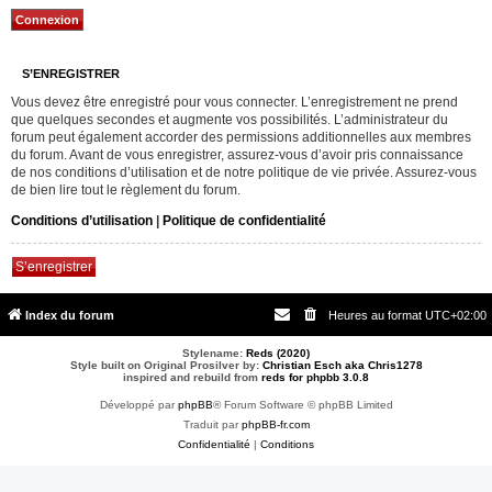
S’ENREGISTRER
Vous devez être enregistré pour vous connecter. L’enregistrement ne prend
que quelques secondes et augmente vos possibilités. L’administrateur du
forum peut également accorder des permissions additionnelles aux membres
du forum. Avant de vous enregistrer, assurez-vous d’avoir pris connaissance
de nos conditions d’utilisation et de notre politique de vie privée. Assurez-vous
de bien lire tout le règlement du forum.
Conditions d’utilisation
|
Politique de confidentialité
S’enregistrer
Index du forum
Heures au format
UTC+02:00
Stylename:
Reds (2020)
Style built on Original Prosilver by:
Christian Esch aka Chris1278
inspired and rebuild from
reds for phpbb 3.0.8
Développé par
phpBB
® Forum Software © phpBB Limited
Traduit par
phpBB-fr.com
Confidentialité
|
Conditions