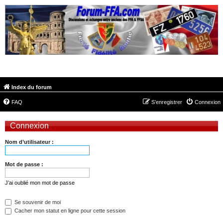
FORUM-FFA.COM
Index du forum
FAQ
S’enregistrer
Connexion
Connexion
Nom d’utilisateur :
Mot de passe :
J’ai oublié mon mot de passe
Se souvenir de moi
Cacher mon statut en ligne pour cette session