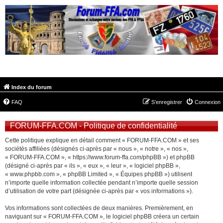
FORUM-FFA.COM
Index du forum
FAQ
S’enregistrer
Connexion
FORUM-FFA.COM - Politique de confidentialité
Cette politique explique en détail comment « FORUM-FFA.COM » et ses
sociétés affiliées (désignés ci-après par « nous », « notre », « nos »,
« FORUM-FFA.COM », « https://www.forum-ffa.com/phpBB ») et phpBB
(désigné ci-après par « ils », « eux », « leur », « logiciel phpBB »,
« www.phpbb.com », « phpBB Limited », « Équipes phpBB ») utilisent
n’importe quelle information collectée pendant n’importe quelle session
d’utilisation de votre part (désignée ci-après par « vos informations »).
Vos informations sont collectées de deux manières. Premièrement, en
naviguant sur « FORUM-FFA.COM », le logiciel phpBB créera un certain