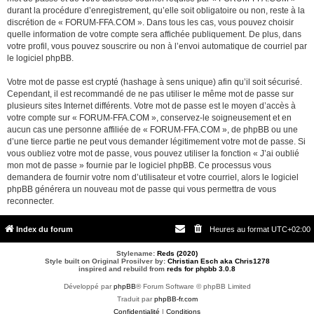
durant la procédure d’enregistrement, qu’elle soit obligatoire ou non, reste à la
discrétion de « FORUM-FFA.COM ». Dans tous les cas, vous pouvez choisir
quelle information de votre compte sera affichée publiquement. De plus, dans
votre profil, vous pouvez souscrire ou non à l’envoi automatique de courriel par
le logiciel phpBB.
Votre mot de passe est crypté (hashage à sens unique) afin qu’il soit sécurisé.
Cependant, il est recommandé de ne pas utiliser le même mot de passe sur
plusieurs sites Internet différents. Votre mot de passe est le moyen d’accès à
votre compte sur « FORUM-FFA.COM », conservez-le soigneusement et en
aucun cas une personne affiliée de « FORUM-FFA.COM », de phpBB ou une
d’une tierce partie ne peut vous demander légitimement votre mot de passe. Si
vous oubliez votre mot de passe, vous pouvez utiliser la fonction « J’ai oublié
mon mot de passe » fournie par le logiciel phpBB. Ce processus vous
demandera de fournir votre nom d’utilisateur et votre courriel, alors le logiciel
phpBB générera un nouveau mot de passe qui vous permettra de vous
reconnecter.
Index du forum
Heures au format
UTC+02:00
Stylename:
Reds (2020)
Style built on Original Prosilver by:
Christian Esch aka Chris1278
inspired and rebuild from
reds for phpbb 3.0.8
Développé par
phpBB
® Forum Software © phpBB Limited
Traduit par
phpBB-fr.com
Confidentialité
|
Conditions