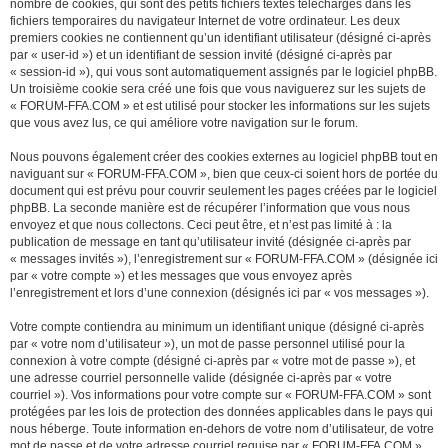
nombre de cookies, qui sont des petits fichiers textes téléchargés dans les
fichiers temporaires du navigateur Internet de votre ordinateur. Les deux
premiers cookies ne contiennent qu’un identifiant utilisateur (désigné ci-après
par « user-id ») et un identifiant de session invité (désigné ci-après par
« session-id »), qui vous sont automatiquement assignés par le logiciel phpBB.
Un troisième cookie sera créé une fois que vous naviguerez sur les sujets de
« FORUM-FFA.COM » et est utilisé pour stocker les informations sur les sujets
que vous avez lus, ce qui améliore votre navigation sur le forum.
Nous pouvons également créer des cookies externes au logiciel phpBB tout en
naviguant sur « FORUM-FFA.COM », bien que ceux-ci soient hors de portée du
document qui est prévu pour couvrir seulement les pages créées par le logiciel
phpBB. La seconde manière est de récupérer l’information que vous nous
envoyez et que nous collectons. Ceci peut être, et n’est pas limité à : la
publication de message en tant qu’utilisateur invité (désignée ci-après par
« messages invités »), l’enregistrement sur « FORUM-FFA.COM » (désignée ici
par « votre compte ») et les messages que vous envoyez après
l’enregistrement et lors d’une connexion (désignés ici par « vos messages »).
Votre compte contiendra au minimum un identifiant unique (désigné ci-après
par « votre nom d’utilisateur »), un mot de passe personnel utilisé pour la
connexion à votre compte (désigné ci-après par « votre mot de passe »), et
une adresse courriel personnelle valide (désignée ci-après par « votre
courriel »). Vos informations pour votre compte sur « FORUM-FFA.COM » sont
protégées par les lois de protection des données applicables dans le pays qui
nous héberge. Toute information en-dehors de votre nom d’utilisateur, de votre
mot de passe et de votre adresse courriel requise par « FORUM-FFA.COM »