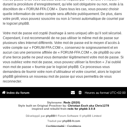
durant la procédure d’enregistrement, qu’elle soit obligatoire ou non, reste à la
discrétion de « FORUM-FFA.COM ». Dans tous les cas, vous pouvez choisir
quelle information de votre compte sera affichée publiquement. De plus, dans
votre profil, vous pouvez souscrire ou non à l’envoi automatique de courriel par
le logiciel phpBB.
Votre mot de passe est crypté (hashage à sens unique) afin qu’il soit sécurisé.
Cependant, il est recommandé de ne pas utiliser le même mot de passe sur
plusieurs sites Internet différents. Votre mot de passe est le moyen d’accès à
votre compte sur « FORUM-FFA.COM », conservez-le soigneusement et en
aucun cas une personne affiliée de « FORUM-FFA.COM », de phpBB ou une
d’une tierce partie ne peut vous demander légitimement votre mot de passe. Si
vous oubliez votre mot de passe, vous pouvez utiliser la fonction « J’ai oublié
mon mot de passe » fournie par le logiciel phpBB. Ce processus vous
demandera de fournir votre nom d’utilisateur et votre courriel, alors le logiciel
phpBB générera un nouveau mot de passe qui vous permettra de vous
reconnecter.
Index du forum
Heures au format
UTC+02:00
Stylename:
Reds (2020)
Style built on Original Prosilver by:
Christian Esch aka Chris1278
inspired and rebuild from
reds for phpbb 3.0.8
Développé par
phpBB
® Forum Software © phpBB Limited
Traduit par
phpBB-fr.com
Confidentialité
|
Conditions