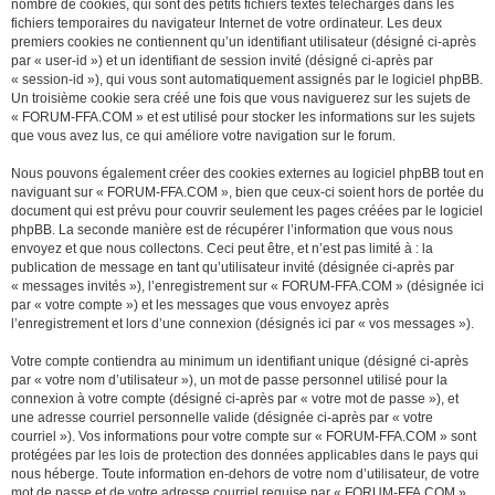
nombre de cookies, qui sont des petits fichiers textes téléchargés dans les
fichiers temporaires du navigateur Internet de votre ordinateur. Les deux
premiers cookies ne contiennent qu’un identifiant utilisateur (désigné ci-après
par « user-id ») et un identifiant de session invité (désigné ci-après par
« session-id »), qui vous sont automatiquement assignés par le logiciel phpBB.
Un troisième cookie sera créé une fois que vous naviguerez sur les sujets de
« FORUM-FFA.COM » et est utilisé pour stocker les informations sur les sujets
que vous avez lus, ce qui améliore votre navigation sur le forum.
Nous pouvons également créer des cookies externes au logiciel phpBB tout en
naviguant sur « FORUM-FFA.COM », bien que ceux-ci soient hors de portée du
document qui est prévu pour couvrir seulement les pages créées par le logiciel
phpBB. La seconde manière est de récupérer l’information que vous nous
envoyez et que nous collectons. Ceci peut être, et n’est pas limité à : la
publication de message en tant qu’utilisateur invité (désignée ci-après par
« messages invités »), l’enregistrement sur « FORUM-FFA.COM » (désignée ici
par « votre compte ») et les messages que vous envoyez après
l’enregistrement et lors d’une connexion (désignés ici par « vos messages »).
Votre compte contiendra au minimum un identifiant unique (désigné ci-après
par « votre nom d’utilisateur »), un mot de passe personnel utilisé pour la
connexion à votre compte (désigné ci-après par « votre mot de passe »), et
une adresse courriel personnelle valide (désignée ci-après par « votre
courriel »). Vos informations pour votre compte sur « FORUM-FFA.COM » sont
protégées par les lois de protection des données applicables dans le pays qui
nous héberge. Toute information en-dehors de votre nom d’utilisateur, de votre
mot de passe et de votre adresse courriel requise par « FORUM-FFA.COM »