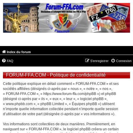
FORUM-FFA.COM
Index du forum
FAQ
S’enregistrer
Connexion
FORUM-FFA.COM - Politique de confidentialité
Cette politique explique en détail comment « FORUM-FFA.COM » et ses
sociétés affiliées (désignés ci-après par « nous », « notre », « nos »,
« FORUM-FFA.COM », « https://www.forum-ffa.com/phpBB ») et phpBB
(désigné ci-après par « ils », « eux », « leur », « logiciel phpBB »,
« www.phpbb.com », « phpBB Limited », « Équipes phpBB ») utilisent
n’importe quelle information collectée pendant n’importe quelle session
d’utilisation de votre part (désignée ci-après par « vos informations »).
Vos informations sont collectées de deux manières. Premièrement, en
naviguant sur « FORUM-FFA.COM », le logiciel phpBB créera un certain