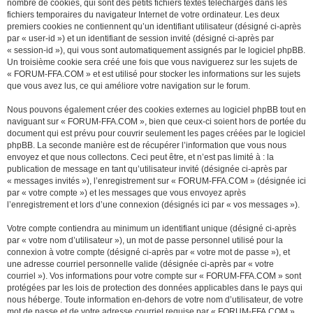
nombre de cookies, qui sont des petits fichiers textes téléchargés dans les
fichiers temporaires du navigateur Internet de votre ordinateur. Les deux
premiers cookies ne contiennent qu’un identifiant utilisateur (désigné ci-après
par « user-id ») et un identifiant de session invité (désigné ci-après par
« session-id »), qui vous sont automatiquement assignés par le logiciel phpBB.
Un troisième cookie sera créé une fois que vous naviguerez sur les sujets de
« FORUM-FFA.COM » et est utilisé pour stocker les informations sur les sujets
que vous avez lus, ce qui améliore votre navigation sur le forum.
Nous pouvons également créer des cookies externes au logiciel phpBB tout en
naviguant sur « FORUM-FFA.COM », bien que ceux-ci soient hors de portée du
document qui est prévu pour couvrir seulement les pages créées par le logiciel
phpBB. La seconde manière est de récupérer l’information que vous nous
envoyez et que nous collectons. Ceci peut être, et n’est pas limité à : la
publication de message en tant qu’utilisateur invité (désignée ci-après par
« messages invités »), l’enregistrement sur « FORUM-FFA.COM » (désignée ici
par « votre compte ») et les messages que vous envoyez après
l’enregistrement et lors d’une connexion (désignés ici par « vos messages »).
Votre compte contiendra au minimum un identifiant unique (désigné ci-après
par « votre nom d’utilisateur »), un mot de passe personnel utilisé pour la
connexion à votre compte (désigné ci-après par « votre mot de passe »), et
une adresse courriel personnelle valide (désignée ci-après par « votre
courriel »). Vos informations pour votre compte sur « FORUM-FFA.COM » sont
protégées par les lois de protection des données applicables dans le pays qui
nous héberge. Toute information en-dehors de votre nom d’utilisateur, de votre
mot de passe et de votre adresse courriel requise par « FORUM-FFA.COM »