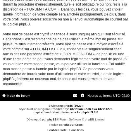
durant la procédure d’enregistrement, qu’elle soit obligatoire ou non, reste à la
discrétion de « FORUM-FFA.COM ». Dans tous les cas, vous pouvez choisir
quelle information de votre compte sera affichée publiquement. De plus, dans
votre profil, vous pouvez souscrire ou non à l’envoi automatique de courriel par
le logiciel phpBB.
Votre mot de passe est crypté (hashage à sens unique) afin qu’il soit sécurisé.
Cependant, il est recommandé de ne pas utiliser le même mot de passe sur
plusieurs sites Internet différents. Votre mot de passe est le moyen d’accès à
votre compte sur « FORUM-FFA.COM », conservez-le soigneusement et en
aucun cas une personne affiliée de « FORUM-FFA.COM », de phpBB ou une
d’une tierce partie ne peut vous demander légitimement votre mot de passe. Si
vous oubliez votre mot de passe, vous pouvez utiliser la fonction « J’ai oublié
mon mot de passe » fournie par le logiciel phpBB. Ce processus vous
demandera de fournir votre nom d’utilisateur et votre courriel, alors le logiciel
phpBB générera un nouveau mot de passe qui vous permettra de vous
reconnecter.
Index du forum
Heures au format
UTC+02:00
Stylename:
Reds (2020)
Style built on Original Prosilver by:
Christian Esch aka Chris1278
inspired and rebuild from
reds for phpbb 3.0.8
Développé par
phpBB
® Forum Software © phpBB Limited
Traduit par
phpBB-fr.com
Confidentialité
|
Conditions