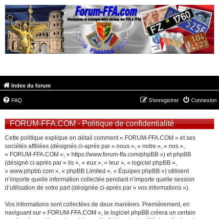
FORUM-FFA.COM
Index du forum
FAQ
S’enregistrer
Connexion
FORUM-FFA.COM - Politique de confidentialité
Cette politique explique en détail comment « FORUM-FFA.COM » et ses
sociétés affiliées (désignés ci-après par « nous », « notre », « nos »,
« FORUM-FFA.COM », « https://www.forum-ffa.com/phpBB ») et phpBB
(désigné ci-après par « ils », « eux », « leur », « logiciel phpBB »,
« www.phpbb.com », « phpBB Limited », « Équipes phpBB ») utilisent
n’importe quelle information collectée pendant n’importe quelle session
d’utilisation de votre part (désignée ci-après par « vos informations »).
Vos informations sont collectées de deux manières. Premièrement, en
naviguant sur « FORUM-FFA.COM », le logiciel phpBB créera un certain