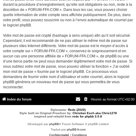
durant la procédure d’enregistrement, qu’elle soit obligatoire ou non, reste à la
discrétion de « FORUM-FFA.COM ». Dans tous les cas, vous pouvez choisir
quelle information de votre compte sera affichée publiquement. De plus, dans
votre profil, vous pouvez souscrire ou non à l’envoi automatique de courriel par
le logiciel phpBB.
Votre mot de passe est crypté (hashage à sens unique) afin qu’il soit sécurisé.
Cependant, il est recommandé de ne pas utiliser le même mot de passe sur
plusieurs sites Internet différents. Votre mot de passe est le moyen d’accès à
votre compte sur « FORUM-FFA.COM », conservez-le soigneusement et en
aucun cas une personne affiliée de « FORUM-FFA.COM », de phpBB ou une
d’une tierce partie ne peut vous demander légitimement votre mot de passe. Si
vous oubliez votre mot de passe, vous pouvez utiliser la fonction « J’ai oublié
mon mot de passe » fournie par le logiciel phpBB. Ce processus vous
demandera de fournir votre nom d’utilisateur et votre courriel, alors le logiciel
phpBB générera un nouveau mot de passe qui vous permettra de vous
reconnecter.
Index du forum
Heures au format
UTC+02:00
Stylename:
Reds (2020)
Style built on Original Prosilver by:
Christian Esch aka Chris1278
inspired and rebuild from
reds for phpbb 3.0.8
Développé par
phpBB
® Forum Software © phpBB Limited
Traduit par
phpBB-fr.com
Confidentialité
|
Conditions