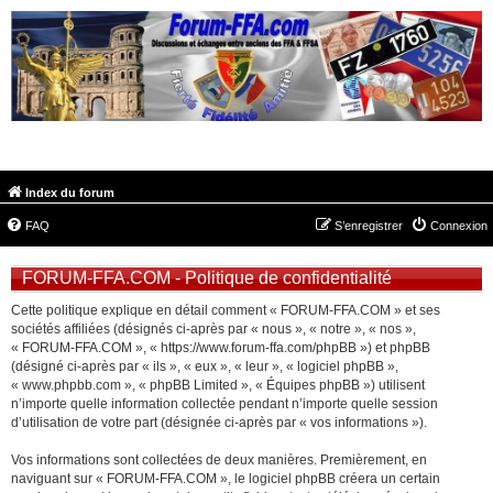
FORUM-FFA.COM
Index du forum
FAQ
S’enregistrer
Connexion
FORUM-FFA.COM - Politique de confidentialité
Cette politique explique en détail comment « FORUM-FFA.COM » et ses
sociétés affiliées (désignés ci-après par « nous », « notre », « nos »,
« FORUM-FFA.COM », « https://www.forum-ffa.com/phpBB ») et phpBB
(désigné ci-après par « ils », « eux », « leur », « logiciel phpBB »,
« www.phpbb.com », « phpBB Limited », « Équipes phpBB ») utilisent
n’importe quelle information collectée pendant n’importe quelle session
d’utilisation de votre part (désignée ci-après par « vos informations »).
Vos informations sont collectées de deux manières. Premièrement, en
naviguant sur « FORUM-FFA.COM », le logiciel phpBB créera un certain