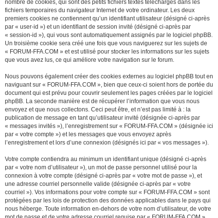
nombre de cookies, qui sont des petits fichiers textes téléchargés dans les
fichiers temporaires du navigateur Internet de votre ordinateur. Les deux
premiers cookies ne contiennent qu’un identifiant utilisateur (désigné ci-après
par « user-id ») et un identifiant de session invité (désigné ci-après par
« session-id »), qui vous sont automatiquement assignés par le logiciel phpBB.
Un troisième cookie sera créé une fois que vous naviguerez sur les sujets de
« FORUM-FFA.COM » et est utilisé pour stocker les informations sur les sujets
que vous avez lus, ce qui améliore votre navigation sur le forum.
Nous pouvons également créer des cookies externes au logiciel phpBB tout en
naviguant sur « FORUM-FFA.COM », bien que ceux-ci soient hors de portée du
document qui est prévu pour couvrir seulement les pages créées par le logiciel
phpBB. La seconde manière est de récupérer l’information que vous nous
envoyez et que nous collectons. Ceci peut être, et n’est pas limité à : la
publication de message en tant qu’utilisateur invité (désignée ci-après par
« messages invités »), l’enregistrement sur « FORUM-FFA.COM » (désignée ici
par « votre compte ») et les messages que vous envoyez après
l’enregistrement et lors d’une connexion (désignés ici par « vos messages »).
Votre compte contiendra au minimum un identifiant unique (désigné ci-après
par « votre nom d’utilisateur »), un mot de passe personnel utilisé pour la
connexion à votre compte (désigné ci-après par « votre mot de passe »), et
une adresse courriel personnelle valide (désignée ci-après par « votre
courriel »). Vos informations pour votre compte sur « FORUM-FFA.COM » sont
protégées par les lois de protection des données applicables dans le pays qui
nous héberge. Toute information en-dehors de votre nom d’utilisateur, de votre
mot de passe et de votre adresse courriel requise par « FORUM-FFA.COM »