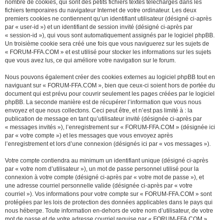
nombre de cookies, qui sont des petits fichiers textes téléchargés dans les
fichiers temporaires du navigateur Internet de votre ordinateur. Les deux
premiers cookies ne contiennent qu’un identifiant utilisateur (désigné ci-après
par « user-id ») et un identifiant de session invité (désigné ci-après par
« session-id »), qui vous sont automatiquement assignés par le logiciel phpBB.
Un troisième cookie sera créé une fois que vous naviguerez sur les sujets de
« FORUM-FFA.COM » et est utilisé pour stocker les informations sur les sujets
que vous avez lus, ce qui améliore votre navigation sur le forum.
Nous pouvons également créer des cookies externes au logiciel phpBB tout en
naviguant sur « FORUM-FFA.COM », bien que ceux-ci soient hors de portée du
document qui est prévu pour couvrir seulement les pages créées par le logiciel
phpBB. La seconde manière est de récupérer l’information que vous nous
envoyez et que nous collectons. Ceci peut être, et n’est pas limité à : la
publication de message en tant qu’utilisateur invité (désignée ci-après par
« messages invités »), l’enregistrement sur « FORUM-FFA.COM » (désignée ici
par « votre compte ») et les messages que vous envoyez après
l’enregistrement et lors d’une connexion (désignés ici par « vos messages »).
Votre compte contiendra au minimum un identifiant unique (désigné ci-après
par « votre nom d’utilisateur »), un mot de passe personnel utilisé pour la
connexion à votre compte (désigné ci-après par « votre mot de passe »), et
une adresse courriel personnelle valide (désignée ci-après par « votre
courriel »). Vos informations pour votre compte sur « FORUM-FFA.COM » sont
protégées par les lois de protection des données applicables dans le pays qui
nous héberge. Toute information en-dehors de votre nom d’utilisateur, de votre
mot de passe et de votre adresse courriel requise par « FORUM-FFA.COM »