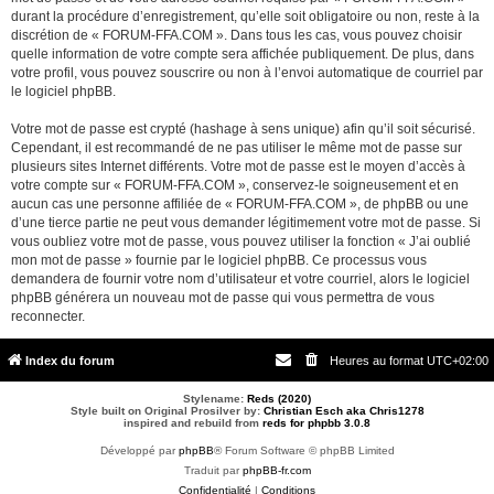
durant la procédure d’enregistrement, qu’elle soit obligatoire ou non, reste à la
discrétion de « FORUM-FFA.COM ». Dans tous les cas, vous pouvez choisir
quelle information de votre compte sera affichée publiquement. De plus, dans
votre profil, vous pouvez souscrire ou non à l’envoi automatique de courriel par
le logiciel phpBB.
Votre mot de passe est crypté (hashage à sens unique) afin qu’il soit sécurisé.
Cependant, il est recommandé de ne pas utiliser le même mot de passe sur
plusieurs sites Internet différents. Votre mot de passe est le moyen d’accès à
votre compte sur « FORUM-FFA.COM », conservez-le soigneusement et en
aucun cas une personne affiliée de « FORUM-FFA.COM », de phpBB ou une
d’une tierce partie ne peut vous demander légitimement votre mot de passe. Si
vous oubliez votre mot de passe, vous pouvez utiliser la fonction « J’ai oublié
mon mot de passe » fournie par le logiciel phpBB. Ce processus vous
demandera de fournir votre nom d’utilisateur et votre courriel, alors le logiciel
phpBB générera un nouveau mot de passe qui vous permettra de vous
reconnecter.
Index du forum
Heures au format
UTC+02:00
Stylename:
Reds (2020)
Style built on Original Prosilver by:
Christian Esch aka Chris1278
inspired and rebuild from
reds for phpbb 3.0.8
Développé par
phpBB
® Forum Software © phpBB Limited
Traduit par
phpBB-fr.com
Confidentialité
|
Conditions