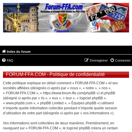
FORUM-FFA.COM
Index du forum
FAQ
S’enregistrer
Connexion
FORUM-FFA.COM - Politique de confidentialité
Cette politique explique en détail comment « FORUM-FFA.COM » et ses
sociétés affiliées (désignés ci-après par « nous », « notre », « nos »,
« FORUM-FFA.COM », « https://www.forum-ffa.com/phpBB ») et phpBB
(désigné ci-après par « ils », « eux », « leur », « logiciel phpBB »,
« www.phpbb.com », « phpBB Limited », « Équipes phpBB ») utilisent
n’importe quelle information collectée pendant n’importe quelle session
d’utilisation de votre part (désignée ci-après par « vos informations »).
Vos informations sont collectées de deux manières. Premièrement, en
naviguant sur « FORUM-FFA.COM », le logiciel phpBB créera un certain