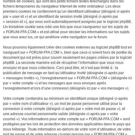
nombre de cookies, qui sont des petits fichiers textes téléchargés dans les
fichiers temporaires du navigateur Internet de votre ordinateur. Les deux
premiers cookies ne contiennent qu’un identifiant utilisateur (désigné ci-après
par « user-id ») et un identifiant de session invité (désigné ci-après par
« session-id »), qui vous sont automatiquement assignés par le logiciel phpBB.
Un troisième cookie sera créé une fois que vous naviguerez sur les sujets de
« FORUM-FFA.COM » et est utilisé pour stocker les informations sur les sujets
que vous avez lus, ce qui améliore votre navigation sur le forum.
Nous pouvons également créer des cookies externes au logiciel phpBB tout en
naviguant sur « FORUM-FFA.COM », bien que ceux-ci soient hors de portée du
document qui est prévu pour couvrir seulement les pages créées par le logiciel
phpBB. La seconde manière est de récupérer l’information que vous nous
envoyez et que nous collectons. Ceci peut être, et n’est pas limité à : la
publication de message en tant qu’utilisateur invité (désignée ci-après par
« messages invités »), l’enregistrement sur « FORUM-FFA.COM » (désignée ici
par « votre compte ») et les messages que vous envoyez après
l’enregistrement et lors d’une connexion (désignés ici par « vos messages »).
Votre compte contiendra au minimum un identifiant unique (désigné ci-après
par « votre nom d’utilisateur »), un mot de passe personnel utilisé pour la
connexion à votre compte (désigné ci-après par « votre mot de passe »), et
une adresse courriel personnelle valide (désignée ci-après par « votre
courriel »). Vos informations pour votre compte sur « FORUM-FFA.COM » sont
protégées par les lois de protection des données applicables dans le pays qui
nous héberge. Toute information en-dehors de votre nom d’utilisateur, de votre
mot de passe et de votre adresse courriel requise par « FORUM-FFA.COM »