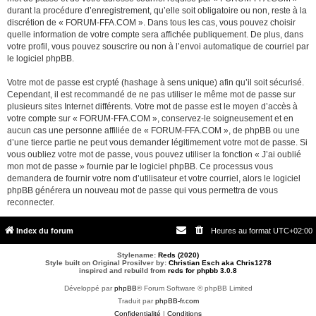
durant la procédure d’enregistrement, qu’elle soit obligatoire ou non, reste à la
discrétion de « FORUM-FFA.COM ». Dans tous les cas, vous pouvez choisir
quelle information de votre compte sera affichée publiquement. De plus, dans
votre profil, vous pouvez souscrire ou non à l’envoi automatique de courriel par
le logiciel phpBB.
Votre mot de passe est crypté (hashage à sens unique) afin qu’il soit sécurisé.
Cependant, il est recommandé de ne pas utiliser le même mot de passe sur
plusieurs sites Internet différents. Votre mot de passe est le moyen d’accès à
votre compte sur « FORUM-FFA.COM », conservez-le soigneusement et en
aucun cas une personne affiliée de « FORUM-FFA.COM », de phpBB ou une
d’une tierce partie ne peut vous demander légitimement votre mot de passe. Si
vous oubliez votre mot de passe, vous pouvez utiliser la fonction « J’ai oublié
mon mot de passe » fournie par le logiciel phpBB. Ce processus vous
demandera de fournir votre nom d’utilisateur et votre courriel, alors le logiciel
phpBB générera un nouveau mot de passe qui vous permettra de vous
reconnecter.
Index du forum
Heures au format
UTC+02:00
Stylename:
Reds (2020)
Style built on Original Prosilver by:
Christian Esch aka Chris1278
inspired and rebuild from
reds for phpbb 3.0.8
Développé par
phpBB
® Forum Software © phpBB Limited
Traduit par
phpBB-fr.com
Confidentialité
|
Conditions