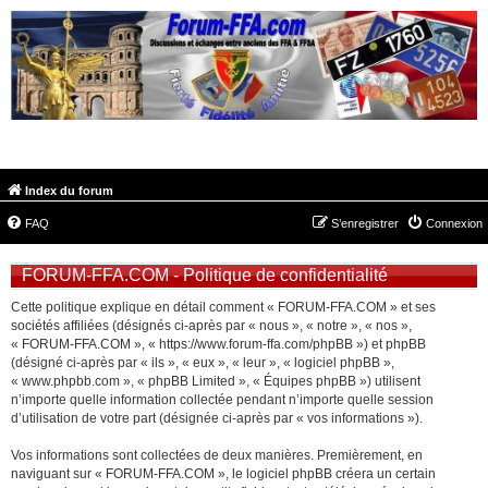
FORUM-FFA.COM
Index du forum
FAQ
S’enregistrer
Connexion
FORUM-FFA.COM - Politique de confidentialité
Cette politique explique en détail comment « FORUM-FFA.COM » et ses
sociétés affiliées (désignés ci-après par « nous », « notre », « nos »,
« FORUM-FFA.COM », « https://www.forum-ffa.com/phpBB ») et phpBB
(désigné ci-après par « ils », « eux », « leur », « logiciel phpBB »,
« www.phpbb.com », « phpBB Limited », « Équipes phpBB ») utilisent
n’importe quelle information collectée pendant n’importe quelle session
d’utilisation de votre part (désignée ci-après par « vos informations »).
Vos informations sont collectées de deux manières. Premièrement, en
naviguant sur « FORUM-FFA.COM », le logiciel phpBB créera un certain