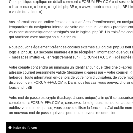
Cette politique explique en détail comment « FORUM-FFA.COM » et ses sociét
« ils », « eux », « leur », « logiciel phpBB », « www.phpbb.com », « phpBB Lim
« vos informations »).
Vos informations sont collectées de deux manières. Premièrement, en navigua
temporaires du navigateur Internet de votre ordinateur. Les deux premiers cooki
vous sont automatiquement assignés par le logiciel phpBB. Un troisième cooki
qui améliore votre navigation sur le forum.
Nous pouvons également créer des cookies externes au logiciel phpBB tout 
logiciel phpBB. La seconde manière est de récupérer l’information que vous nou
« messages invités »), l’enregistrement sur « FORUM-FFA.COM » (désignée ic
Votre compte contiendra au minimum un identifiant unique (désigné ci-après p
adresse courriel personnelle valide (désignée ci-après par « votre courriel
héberge. Toute information en-dehors de votre nom d’utilisateur, de votre mo
discrétion de « FORUM-FFA.COM ». Dans tous les cas, vous pouvez choisir quel
logiciel phpBB.
Votre mot de passe est crypté (hashage à sens unique) afin qu’il soit sécuris
compte sur « FORUM-FFA.COM », conservez-le soigneusement et en aucun ca
oubliez votre mot de passe, vous pouvez utiliser la fonction « J’ai oublié mon
un nouveau mot de passe qui vous permettra de vous reconnecter.
Index du forum