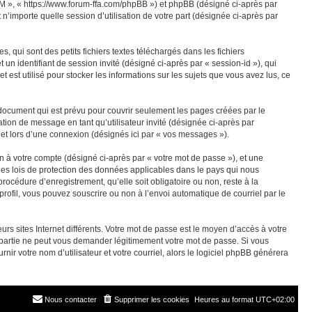
M », « https://www.forum-ffa.com/phpBB ») et phpBB (désigné ci-après par
n’importe quelle session d’utilisation de votre part (désignée ci-après par
ui sont des petits fichiers textes téléchargés dans les fichiers
 un identifiant de session invité (désigné ci-après par « session-id »), qui
st utilisé pour stocker les informations sur les sujets que vous avez lus, ce
ocument qui est prévu pour couvrir seulement les pages créées par le
ation de message en tant qu’utilisateur invité (désignée ci-après par
t lors d’une connexion (désignés ici par « vos messages »).
n à votre compte (désigné ci-après par « votre mot de passe »), et une
les lois de protection des données applicables dans le pays qui nous
océdure d’enregistrement, qu’elle soit obligatoire ou non, reste à la
ofil, vous pouvez souscrire ou non à l’envoi automatique de courriel par le
rs sites Internet différents. Votre mot de passe est le moyen d’accès à votre
rtie ne peut vous demander légitimement votre mot de passe. Si vous
ir votre nom d’utilisateur et votre courriel, alors le logiciel phpBB générera
Nous contacter
Supprimer les cookies
Heures au format
UTC+02:00