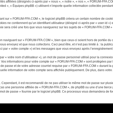
és affiliées (désignés ci-après par « nous », « notre », « nos », « FORUM-FFA.CO
ited », « Équipes phpBB ») utilisent n’importe quelle information collectée pendant 
nt sur « FORUM-FFA.COM », le logiciel phpBB créera un certain nombre de cookies, q
es ne contiennent qu’un identifiant utilisateur (désigné ci-après par « user-id ») et
e sera créé une fois que vous naviguerez sur les sujets de « FORUM-FFA.COM » et e
en naviguant sur « FORUM-FFA.COM », bien que ceux-ci soient hors de portée du d
s envoyez et que nous collectons. Ceci peut être, et n’est pas limité à : la public
i par « votre compte ») et les messages que vous envoyez après l’enregistrement e
ar « votre nom d’utilisateur »), un mot de passe personnel utilisé pour la connexio
 »). Vos informations pour votre compte sur « FORUM-FFA.COM » sont protégées par 
t de passe et de votre adresse courriel requise par « FORUM-FFA.COM » durant la pr
le information de votre compte sera affichée publiquement. De plus, dans votre pr
é. Cependant, il est recommandé de ne pas utiliser le même mot de passe sur plusieu
s une personne affiliée de « FORUM-FFA.COM », de phpBB ou une d’une tierce pa
 mot de passe » fournie par le logiciel phpBB. Ce processus vous demandera de fourn